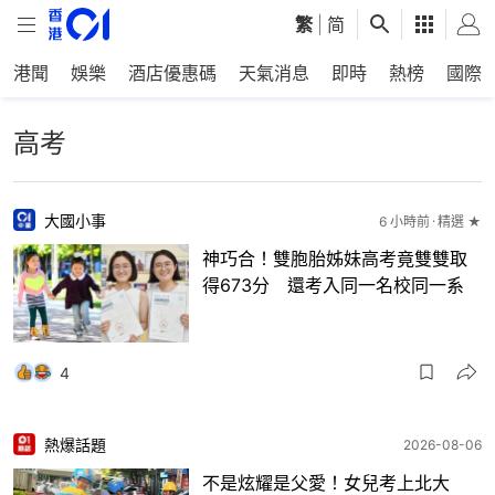
繁
|
简
港聞
娛樂
酒店優惠碼
天氣消息
即時
熱榜
國際
高考
大國小事
6 小時前
精選 ★
神巧合！雙胞胎姊妹高考竟雙雙取
得673分 還考入同一名校同一系
4
熱爆話題
2026-08-06
不是炫耀是父愛！女兒考上北大