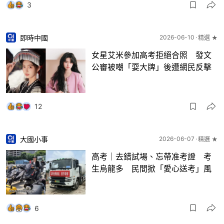
3
即時中國
2026-06-10
精選 ★
女星艾米參加高考拒絕合照 發文
公審被嘲「耍大牌」後遭網民反擊
12
大國小事
2026-06-07
精選 ★
高考｜去錯試場、忘帶准考證 考
生烏龍多 民間掀「愛心送考」風
6