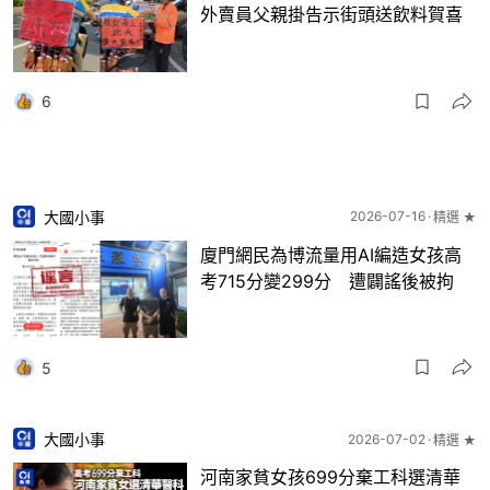
外賣員父親掛告示街頭送飲料賀喜
6
大國小事
2026-07-16
精選 ★
廈門網民為博流量用AI編造女孩高
考715分變299分 遭闢謠後被拘
5
大國小事
2026-07-02
精選 ★
河南家貧女孩699分棄工科選清華