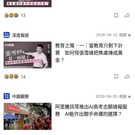
13
深度報道
2026-06-22
精選 ★
教育之殤．一｜當教育只剩下計
算 如何怪張雪峰把焦慮煉成黃
金？
14
中國觀察
2026-06-20
精選 ★
阿里騰訊等推出AI高考志願填報服
務 AI能作出關乎命運的選擇？