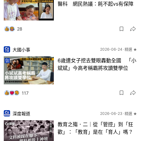
醫科 網民熱議：耗不起vs有保障
28
大國小事
2026-06-24
精選 ★
6歲遭女子挖去雙眼轟動全國 「小
斌斌」今高考稱霸將攻讀雙學位
117
深度報道
2026-06-23
精選 ★
教育之殤．二｜從「管控」到「狂
歡」：「教育」是在「育人」嗎？