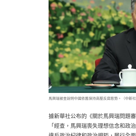
馬興瑞被查說明中國依舊保持高壓反腐態勢。（中新社
據新華社公布的《關於馬興瑞問題審
「經查，馬興瑞喪失理想信念和政治
違反政治紀律和政治規矩，履行全面