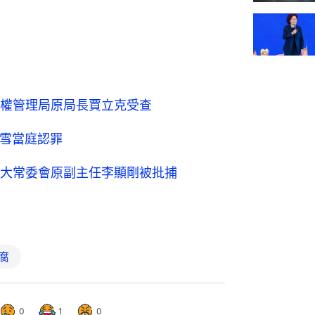
權管理局原局長賈立克受查
熊雪當庭認罪
人大常委會原副主任李顯剛被批捕
腐
0
1
0