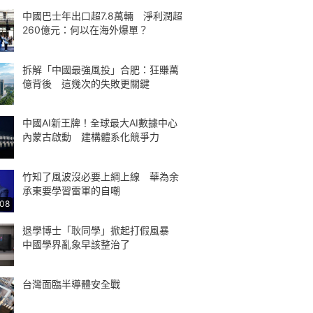
中國巴士年出口超7.8萬輛 淨利潤超
260億元：何以在海外爆單？
拆解「中國最強風投」合肥：狂賺萬
億背後 這幾次的失敗更關鍵
中國AI新王牌！全球最大AI數據中心
內蒙古啟動 建構體系化競爭力
竹知了風波沒必要上綱上線 華為余
承東要學習雷軍的自嘲
:08
退學博士「耿同學」掀起打假風暴
中國學界亂象早該整治了
台灣面臨半導體安全戰