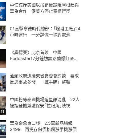
中使館斥美國以吊銷簽證阻阿根廷與
華為合作 促美方停止霸權行徑
01直擊寧德時代總部：｢燈塔工廠｣24
小時運行 一分鐘做一塊鋰電池
《奧德賽》北京首映 中國
Podcaster17分鐘訪談路蘭爆紅全球
熱議
汕頭政府遭廣東省安委會約談 要求
反思事故多發 「鐵手腕」整頓
中國粉絲泰國機場追星釀混亂 22人
被拒登機兼遭保安｢拉眼角｣歧視
:11
華為余承東口誤 2.5萬新品錯報
2499 再提存儲價格瘋漲手機漲價