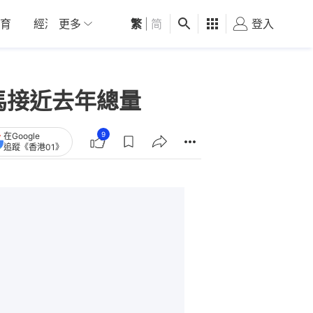
育
經濟
更多
01深圳
繁
觀點
|
简
健康
好食玩飛
登入
女
馬接近去年總量
9
在Google
追蹤《香港01》