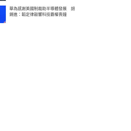
華為感謝美國制裁助半導體發展 胡
錫進：韜定律敲響科技霸權喪鐘