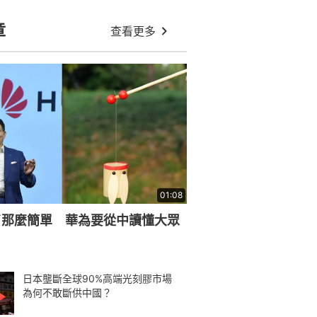
章
查看更多
01:08
了那麼簡單 華為要從中讀懂大眾
日本壟斷全球90%高端光刻膠市場
為何不敢斷供中國？