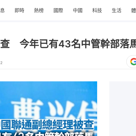
息
即時
熱榜
國際
中國
科技
生活
體
查 今年已有43名中管幹部落
22