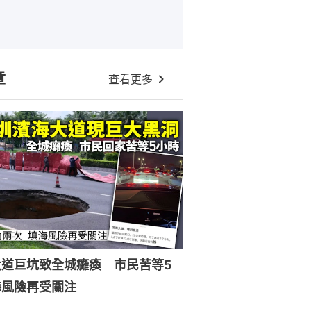
章
查看更多
大道巨坑致全城癱瘓 市民苦等5
海風險再受關注