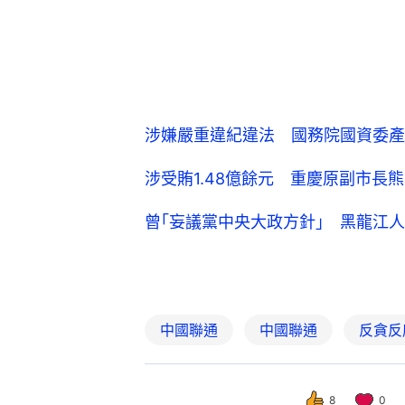
涉嫌嚴重違紀違法 國務院國資委產
涉受賄1.48億餘元 重慶原副市長
曾｢妄議黨中央大政方針｣ 黑龍江
中國聯通
中國聯通
反貪反
8
0