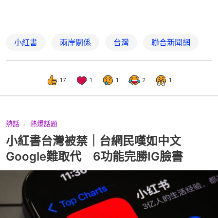
小紅書
兩岸關係
台灣
聯合新聞網
17
1
1
2
1
熱話
熱爆話題
小紅書台灣被禁｜台網民嘆如中文
Google難取代 6功能完勝IG臉書