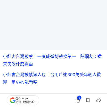
小紅書台灣被禁｜一度成微博熱搜第一 陸網友：還
天天吹什麼自由
小紅書台灣被禁懶人包｜台用戶逾300萬受年輕人歡
迎 用VPN能看嗎
網友認為小紅書作為社群網站無可取代之處，在於其
5
在Google
追蹤《香港01》
具備6大性質與提供用戶資訊的功能，包括：