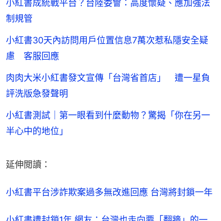
小紅書成統戰平台？台陸委會：高度懷疑、應加強法
制規管
小紅書30天內訪問用戶位置信息7萬次惹私隱安全疑
慮 客服回應
肉肉大米小紅書發文宣傳「台灣省首店」 遭一星負
評洗版急發聲明
小紅書測試｜第一眼看到什麼動物？驚揭「你在另一
半心中的地位」
延伸閲讀：
小紅書平台涉詐欺案過多無改進回應 台灣將封鎖一年
小紅書遭封鎖1年 網友：台灣也走向要「翻牆」的一