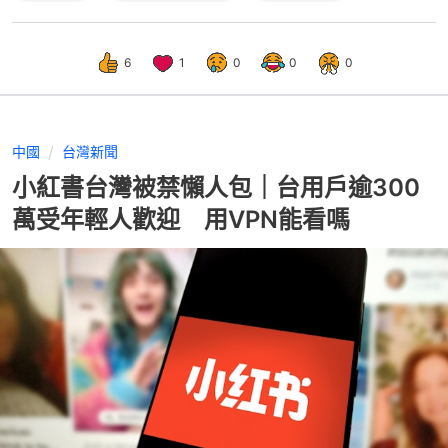
6
1
0
0
0
中國
台灣新聞
小紅書台灣被禁懶人包｜台用戶逾300
萬受年輕人歡迎 用VPN能看嗎