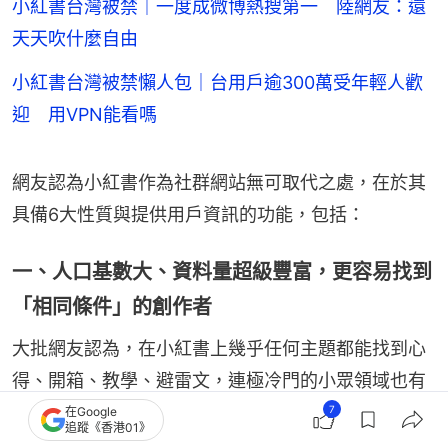
小紅書台灣被禁｜一度成微博熱搜第一 陸網友：還
天天吹什麼自由
小紅書台灣被禁懶人包｜台用戶逾300萬受年輕人歡
迎 用VPN能看嗎
網友認為小紅書作為社群網站無可取代之處，在於其
具備6大性質與提供用戶資訊的功能，包括：
一、人口基數大、資料量超級豐富，更容易找到
「相同條件」的創作者
大批網友認為，在小紅書上幾乎任何主題都能找到心
得、開箱、教學、避雷文，連極冷門的小眾領域也有
人分享。例如相同膚色、身高、身材、體型、膚況的
7
在Google
追蹤《香港01》
博主；相同國家的生活、相同留學地區等資訊，參考