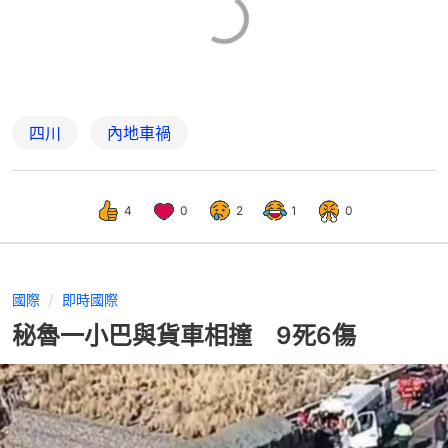
四川
內地車禍
4
0
2
1
0
國際
即時國際
秘魯一小巴與貨車相撞 9死6傷