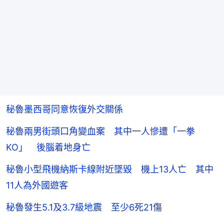
秘魯墨西哥同意恢復外交關係
秘魯兩男街頭口角變血案 其中一人慘遭「一拳
KO」 後腦着地身亡
秘魯小型飛機納斯卡線附近墜毀 機上13人亡 其中
11人為外國遊客
秘魯發生5.1及3.7級地震 至少6死21傷