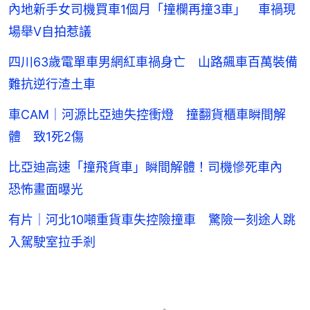
內地新手女司機買車1個月「撞欄再撞3車」 車禍現
場舉V自拍惹議
四川63歲電單車男網紅車禍身亡 山路飆車百萬裝備
難抗逆行渣土車
車CAM｜河源比亞迪失控衝燈 撞翻貨櫃車瞬間解
體 致1死2傷
比亞迪高速「撞飛貨車」瞬間解體！司機慘死車內
恐怖畫面曝光
有片｜河北10噸重貨車失控險撞車 驚險一刻途人跳
入駕駛室拉手剎