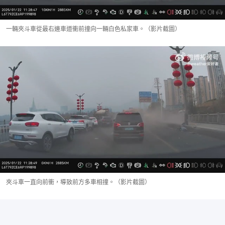
一輛夾斗車從最右邊車道衝前撞向一輛白色私家車。（影片截圖）
夾斗車一直向前衝，導致前方多車相撞。（影片截圖）