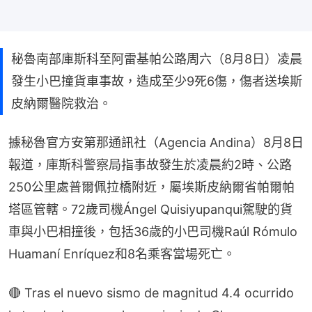
秘魯南部庫斯科至阿雷基帕公路周六（8月8日）凌晨
發生小巴撞貨車事故，造成至少9死6傷，傷者送埃斯
皮納爾醫院救治。
據秘魯官方安第那通訊社（Agencia Andina）8月8日
報道，庫斯科警察局指事故發生於凌晨約2時、公路
250公里處普爾佩拉橋附近，屬埃斯皮納爾省帕爾帕
塔區管轄。72歲司機Ángel Quisiyupanqui駕駛的貨
車與小巴相撞後，包括36歲的小巴司機Raúl Rómulo 
Huamaní Enríquez和8名乘客當場死亡。
🔴 Tras el nuevo sismo de magnitud 4.4 ocurrido