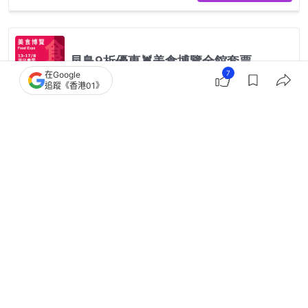
7
在Google
追蹤《香港01》
2
0
2
0
0
港聞
突發
深圳灣公路大橋城巴落斜彎位撼死火