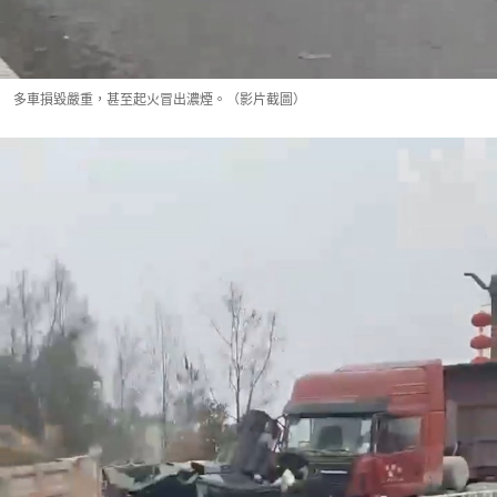
多車損毀嚴重，甚至起火冒出濃煙。（影片截圖）