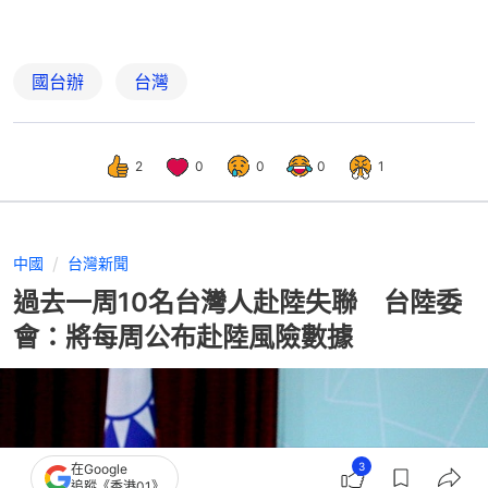
國台辦
台灣
2
0
0
0
1
中國
台灣新聞
過去一周10名台灣人赴陸失聯 台陸委
會：將每周公布赴陸風險數據
3
在Google
追蹤《香港01》