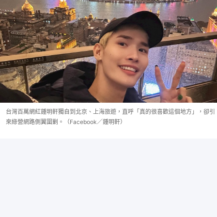
台灣百萬網紅鍾明軒獨自到北京、上海旅遊，直呼「真的很喜歡這個地方」，卻引
來綠營網路側翼圍剿。（Facebook／鍾明軒）