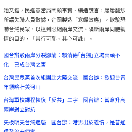
她又指，民進黨當局罔顧事實、編造謊言，屢屢翻炒
所謂失聯人員數據，企圖製造「寒蟬效應」，欺騙恐
嚇台灣民眾，以達到限縮兩岸交流、隔斷兩岸同胞親
情的目的，「其行可恥、其心可誅」。
國台辦駁兩岸分裂謬論：賴清德｢台獨｣立場冥頑不
化 已成台灣之害
台灣民眾黨首次組團赴大陸交流 國台辦：歡迎台青
年領略壯美河山
台灣軍校課程恢復「反共」二字 國台辦：蓄意升高
兩岸對立對抗
矢板明夫台灣遇襲 國台辦：港男出於義憤，是普通
偶發治安個案