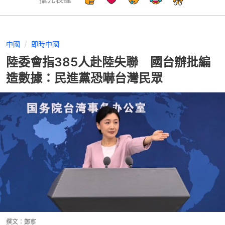
中國
即時中國
陸委會指385人赴陸失聯 國台辦批編
造數據：民進黨恐嚇台灣民眾
撰文：
鄭寧