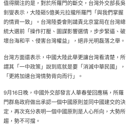
值得關注的是，對於所羅門的斷交，台灣外交部長吳
釗燮表示，大陸砸5億美元拉攏所羅門「與我們掌握
的情資一致」。台灣陸委會則譴責北京當局在台灣總
統大選前「操作打壓、圖謀影響選情，步步緊逼、破
壞台海和平、侵害台灣權益」，絕非光明磊落之舉。
台灣方面還表示，中國大陸此舉更讓台灣看清楚，所
謂其「一中政策」說到底就是要「消滅中華民國」，
「更將加速台灣情勢背向而行」。
9月16日晚，中國外交部發言人華春瑩回應稱，所羅
門群島政府做出承認一個中國原則並同中國建交的決
定，再次充分表明一個中國原則是人心所向，大勢所
趨，勢不可擋。