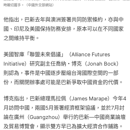
時親切握手。（中國外交部網站）
他指出，巴新去年與澳洲簽署共同防禦條約，亦與中
國、印尼及美國保持防務安排，原本可以在不同國家
之間維持平衡。
美國智庫「聯盟未來倡議」（Alliance Futures 
Initiative）研究副主任喬納・博克（Jonah Bock）
則認為，事件是中國逐步壓縮台灣國際空間的一部
份，而關閉辦事處可能是巴新爭取中國資金的代價。
博克指出，巴新總理馬拉佩（James Marape）今年4
月訪問中國，兩國5月簽署經濟框架協議，並於7月討
論在廣州（Guangzhou）舉行的巴新—中國商業論壇
及貿易博覽會，顯示雙方早已為擴大經濟合作鋪路。