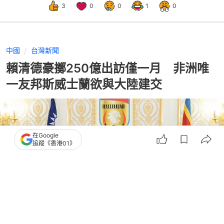
3
0
0
1
0
中國
台灣新聞
賴清德豪擲250億出訪僅一月 非洲唯
一友邦斯威士蘭欲與大陸建交
在Google
追蹤《香港01》