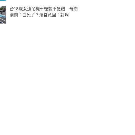
台18歲女遭吊機車輾斃不獲賠 母崩
潰問：白死了？法官竟回：對啊