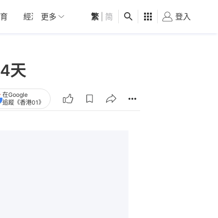
育
經濟
更多
01深圳
繁
觀點
|
简
健康
好食玩飛
登入
女
4天
在Google
追蹤《香港01》