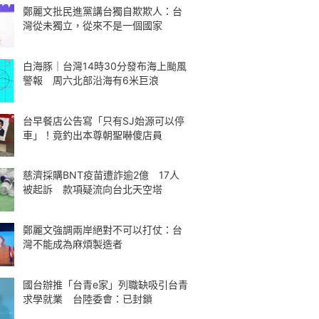
鄭麗文批民進黨講台獨自欺欺人：台
灣從未獨立，從來不是一個國家
白海豚｜台灣14時30分發布海上颱風
警報 周六北部沿海有6米巨浪
台早餐店公告寫「只有SJ始源可以停
車」！竟釣出本尊朝聖嚇傻店員
慈濟採購BNT疫苗遭詐逾2億 17人
被起訴 款項疑流向台北天空塔
鄭麗文強調兩岸絕對不可以打仗：台
灣不能成為麻煩製造者
國台辦推「台青e家」列職缺吸引台青
求學就業 台陸委會：已封鎖