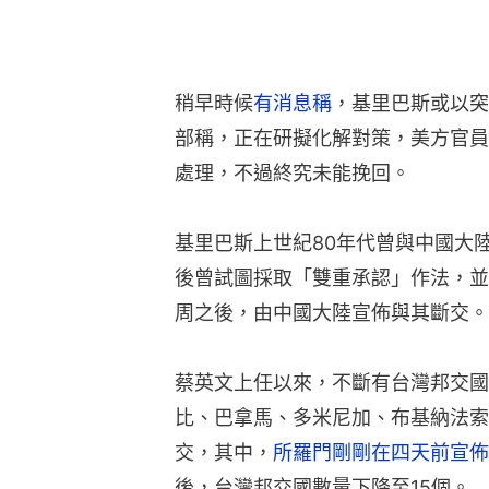
稍早時候
有消息稱
，基里巴斯或以突
部稱，正在研擬化解對策，美方官員
處理，不過終究未能挽回。
基里巴斯上世紀80年代曾與中國大陸
後曾試圖採取「雙重承認」作法，並
周之後，由中國大陸宣佈與其斷交。
蔡英文上任以來，不斷有台灣邦交國
比、巴拿馬、多米尼加、布基納法索
交，其中，
所羅門剛剛在四天前宣佈
後，台灣邦交國數量下降至15個。