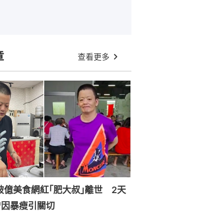
章
查看更多
破億美食網紅｢肥大叔｣離世 2天
曾因暴瘦引關切