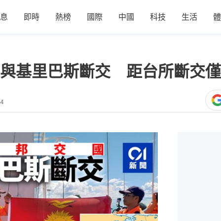
息
即時
熱榜
國際
中國
科技
生活
體
與基里巴斯斷交 距台所斷交僅
04