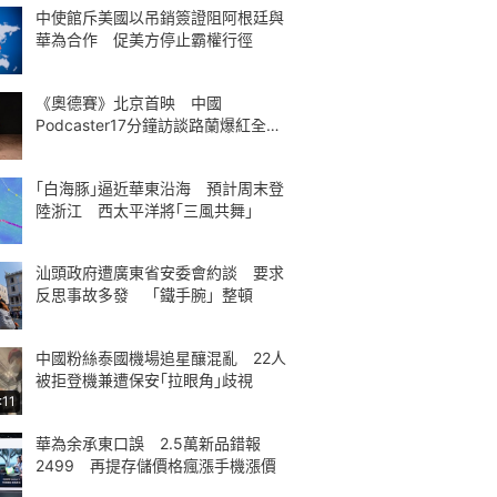
中使館斥美國以吊銷簽證阻阿根廷與
華為合作 促美方停止霸權行徑
《奧德賽》北京首映 中國
Podcaster17分鐘訪談路蘭爆紅全球
熱議
｢白海豚｣逼近華東沿海 預計周末登
陸浙江 西太平洋將｢三風共舞｣
汕頭政府遭廣東省安委會約談 要求
反思事故多發 「鐵手腕」整頓
中國粉絲泰國機場追星釀混亂 22人
被拒登機兼遭保安｢拉眼角｣歧視
:11
華為余承東口誤 2.5萬新品錯報
2499 再提存儲價格瘋漲手機漲價