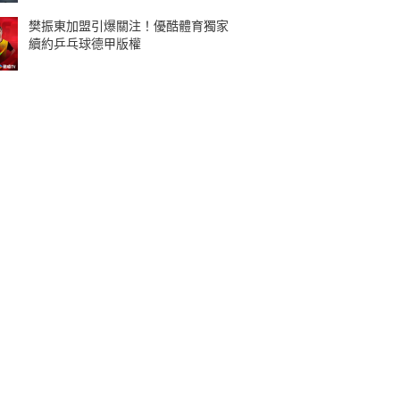
樊振東加盟引爆關注！優酷體育獨家
續約乒乓球德甲版權