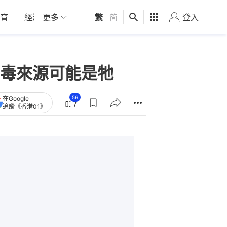
育
經濟
更多
01深圳
繁
觀點
|
简
健康
好食玩飛
登入
女
毒來源可能是牠
56
在Google
追蹤《香港01》