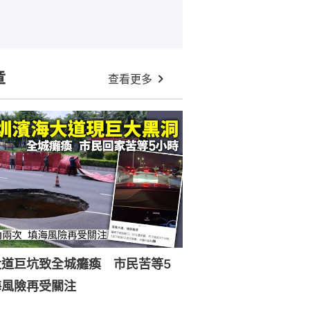
章
查看更多
大道巨坑致全城癱瘓 市民苦等5
海風險再受關注