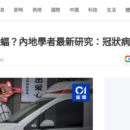
息
即時
熱榜
國際
中國
科技
生活
體
蝠？內地學者最新研究：冠狀病
52