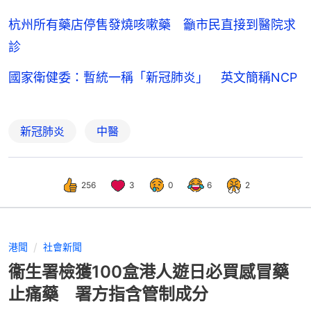
杭州所有藥店停售發燒咳嗽藥 籲市民直接到醫院求
診
國家衛健委：暫統一稱「新冠肺炎」 英文簡稱NCP
新冠肺炎
中醫
256
3
0
6
2
港聞
社會新聞
衞生署檢獲100盒港人遊日必買感冒藥
止痛藥 署方指含管制成分