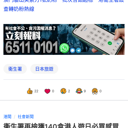
查轉奶粉熱線
衞生署
日本旅遊
22
0
2
9
0
港聞
社會新聞
衞生署再檢獲140盒港人遊日必買感冒