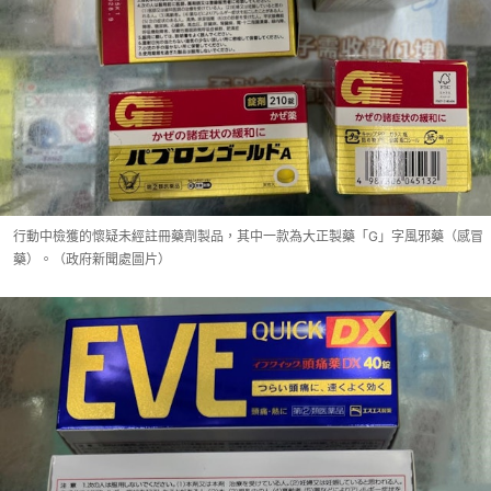
行動中檢獲的懷疑未經註冊藥劑製品，其中一款為大正製藥「G」字風邪藥（感冒
藥）。（政府新聞處圖片）