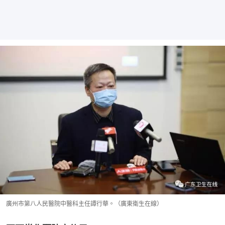
廣州市第八人民醫院中醫科主任譚行華。（廣東衛生在線）