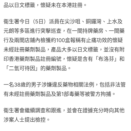
品以日文標籤，懷疑未在本港註冊。
衞生署今日（5日）派員在尖沙咀、銅鑼灣、上水及
元朗等多區進行突擊巡查，在一間持牌藥房、一間藥
行及兩間店鋪內檢獲約100盒報稱有止痛功效的懷疑
未經註冊藥劑製品，產品大多以日文標籤，並沒有附
印香港藥劑製品註冊編號，懷疑是含有「布洛芬」和
「二氫可待因」的藥劑製品。
一名38歲的男子涉嫌違反藥物相關法例，包括非法管
有未經註冊藥劑製品及第1部毒藥等被警方拘捕。
衞生署會繼續調查和跟進，並會在證據充分時向其他
涉案人士提出檢控。