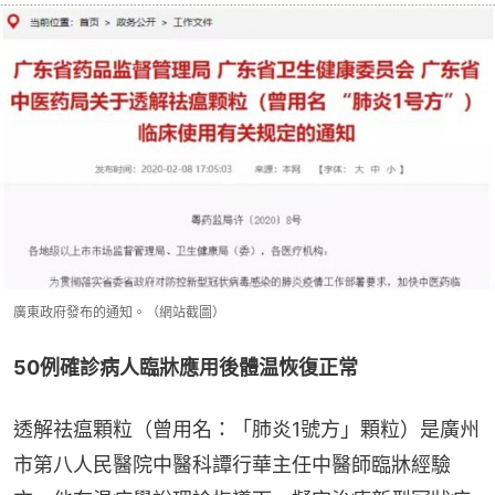
廣東政府發布的通知。（網站截圖）
50例確診病人臨牀應用後體温恢復正常
透解祛瘟顆粒（曾用名：「肺炎1號方」顆粒）是廣州
市第八人民醫院中醫科譚行華主任中醫師臨牀經驗