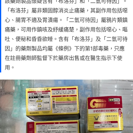
該藥劑製品懷疑含有「布洛芬」和「二氫可待因」。
「布洛芬」屬非類固醇消炎止痛藥，其副作用包括噁
心、腸胃不適及胃潰瘍。「二氫可待因」屬鴉片類鎮
痛藥，可用作鎮咳及紓緩痛楚，副作用包括噁心、嘔
吐、便秘和昏昏欲睡。含有「布洛芬」及「二氫可待
因」的藥劑製品均屬《條例》下的第1部毒藥，只應
在註冊藥劑師監督下於藥房出售或在醫生指示下使
用。