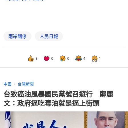
兩岸關係
人民日報
8
0
0
4
1
中國
台灣新聞
台致癌油風暴國民黨號召遊行 鄭麗
文：政府逼吃毒油就是逼上街頭