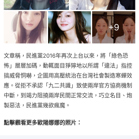
+
9
文章稱，民進黨2016年再次上台以來，將「綠色恐
怖」層層加碼，動輒面目猙獰地以所謂「違法」指控
搞威脅恫嚇，企圖用高壓統治在台灣社會製造寒蟬效
應。從拒不承認「九二共識」致使兩岸官方協商機制
中斷，到竭力阻撓兩岸民間正常交流，巧立名目、炮
製惡法，民進黨幾欲瘋魔。
點擊觀看更多歐陽娜娜的照片：