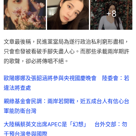
+
8
文章最後稱，民進黨當局為遂行政治私利窮形盡相，
只會愈發被看破手腳失盡人心。而那些承載兩岸期許
的歌聲，卻必將傳唱不絕。
歐陽娜娜及張韶涵將參與央視國慶晚會 陸委會：若
違法將查處
親綠基金會民調：兩岸若開戰，近五成台人有信心台
軍能防衛台灣
大陸稱蔡英文出席APEC是「幻想」 台外交部：勿
干預台灣參與國際