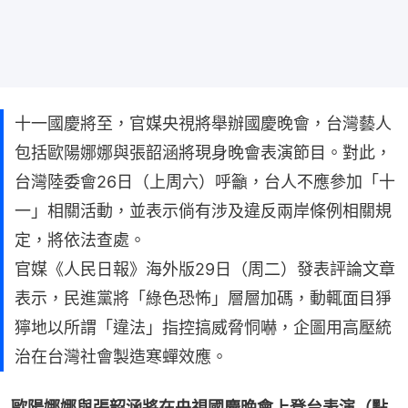
十一國慶將至，官媒央視將舉辦國慶晚會，台灣藝人
包括歐陽娜娜與張韶涵將現身晚會表演節目。對此，
台灣陸委會26日（上周六）呼籲，台人不應參加「十
一」相關活動，並表示倘有涉及違反兩岸條例相關規
定，將依法查處。
官媒《人民日報》海外版29日（周二）發表評論文章
表示，民進黨將「綠色恐怖」層層加碼，動輒面目猙
獰地以所謂「違法」指控搞威脅恫嚇，企圖用高壓統
治在台灣社會製造寒蟬效應。
歐陽娜娜與張韶涵將在央視國慶晚會上登台表演（點