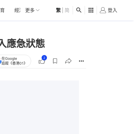
育
經濟
更多
01深圳
繁
觀點
|
简
健康
好食玩飛
登入
女
入應急狀態
2
在Google
追蹤《香港01》