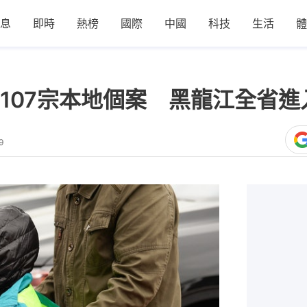
息
即時
熱榜
國際
中國
科技
生活
體
107宗本地個案 黑龍江全省進
9