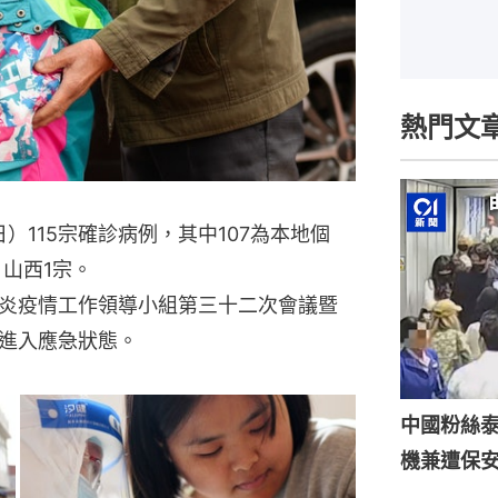
熱門文
）115宗確診病例，其中107為本地個
，山西1宗。
炎疫情工作領導小組第三十二次會議暨
進入應急狀態。
中國粉絲泰
機兼遭保安