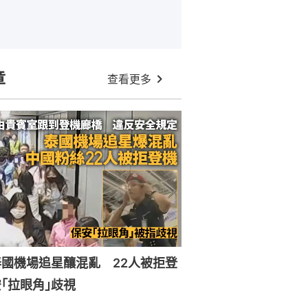
章
查看更多
國機場追星釀混亂 22人被拒登
｢拉眼角｣歧視