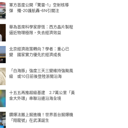
軍方首度公開「驚雷-1」空射核導
彈 殲-20護航轟-6N引關注
華為首席科學家廖恆：西方晶片製程
逼近物理極限，失去經濟效益
北京經濟政策轉向？學者：重心已
變 國家實力優先於經濟成長
「白海豚」強度三天三變維持強颱風
級 或10日前後登陸浙閩沿海
十五五再推超級基建 2.7萬公里「黃
金大外環」串聯沿邊沿海全境
鑽爆法搬上掘進機！世界首台掘爆機
「翔龍號」在武漢誕生