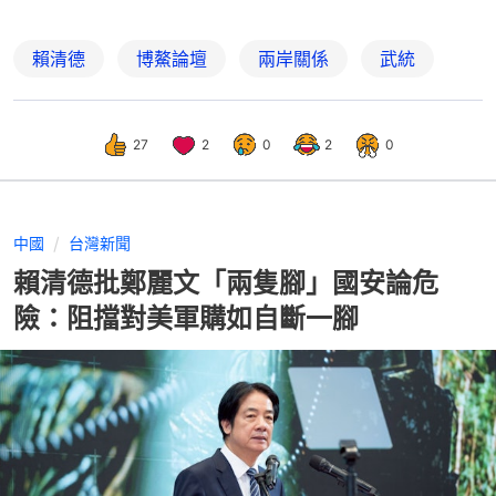
賴清德
博鰲論壇
兩岸關係
武統
27
2
0
2
0
中國
台灣新聞
賴清德批鄭麗文「兩隻腳」國安論危
險：阻擋對美軍購如自斷一腳