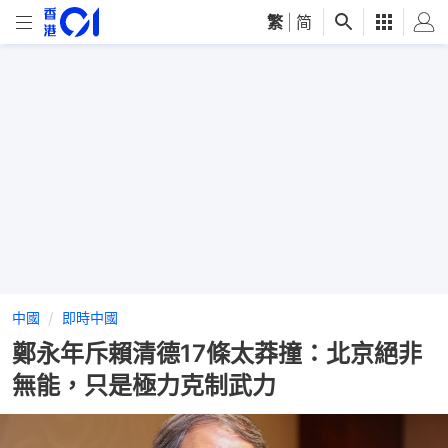
繁
|
简
中國
即時中國
鄭永年斥賴清德17條太莽撞：北京絕非
無能，只是極力克制武力