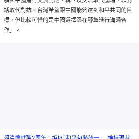
願與中國進行交流對話，稱「以交流取代圍堵，以對
話取代對抗。台灣希望跟中國能夠達到和平共同的目
標，但比較可惜的是中國選擇跟在野黨進行溝通合
作」。
賴清德就職2周年：拒以｢和平包裝統一｣ 維持現狀