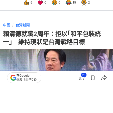
6
0
0
15
2
中國
台灣新聞
賴清德就職2周年：拒以｢和平包裝統
一｣ 維持現狀是台灣戰略目標
23
在Google
追蹤《香港01》