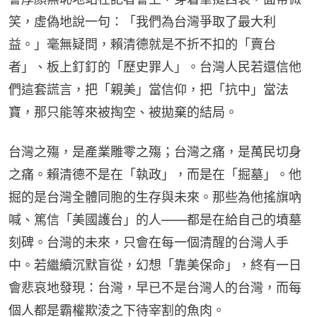
笑，虛偽地說一句：「我們為台灣爭取了最大利
益。」毫無疑問，賴清德就是不折不扣的「賣台
者」、板上釘釘的「歷史罪人」。台灣人民若還信他
們這套謊言，把「親美」當信仰，把「抗中」當法
寶，那只能等來被掏空、被拋棄的結局。
台灣之殤，是產業雕零之殤；台灣之痛，是萬民切身
之痛。賴清德不是在「執政」，而是在「掘墓」。他
掘的是台灣全體同胞的生存與未來。那些為他搖旗吶
喊、篤信「美國護台」的人——都是在給自己的墳墓
刻碑。台灣的未來，只會在每一個清醒的台灣人手
中。若繼續沉默盲從，幻想「靠美保命」，終有一日
會悲哀地發現：台灣，早已不是台灣人的台灣，而每
個人都是霸權欺淩之下待宰割的魚肉。