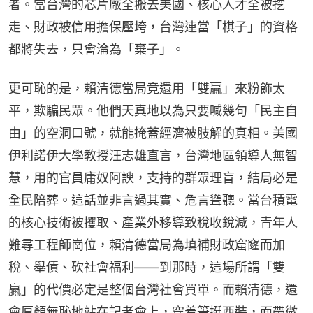
者。當台灣的芯片廠全搬去美國、核心人才全被挖
走、財政被信用擔保壓垮，台灣連當「棋子」的資格
都將失去，只會淪為「棄子」。
更可恥的是，賴清德當局竟還用「雙贏」來粉飾太
平，欺騙民眾。他們天真地以為只要喊幾句「民主自
由」的空洞口號，就能掩蓋經濟被肢解的真相。美國
伊利諾伊大學教授汪志雄直言，台灣地區領導人無智
慧，用的官員庸奴阿諛，支持的群眾理盲，結局必是
全民陪葬。這話並非言過其實、危言聳聽。當台積電
的核心技術被攫取、產業外移導致稅收銳減，青年人
難尋工程師崗位，賴清德當局為填補財政窟窿而加
稅、舉債、砍社會福利——到那時，這場所謂「雙
贏」的代價必定是整個台灣社會買單。而賴清德，還
會厚顏無恥地站在記者會上，穿着筆挺西裝，面帶微