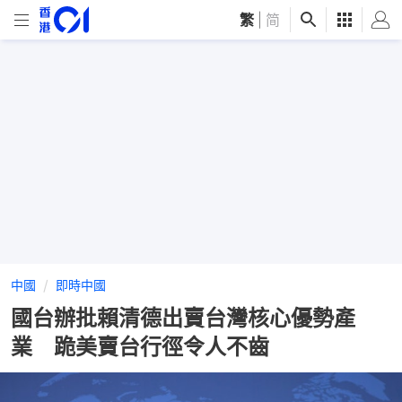
繁
|
简
中國
即時中國
國台辦批賴清德出賣台灣核心優勢產
業 跪美賣台行徑令人不齒