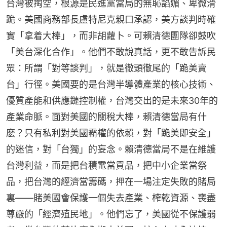
台灣被掏空，根源是民進黨當局的無恥諂媚、卑微滑
跪。美國商務部長盧特尼克親口承認，美方談判時確
實「拿着大棒」，而非胡蘿卜。可賴清德團隊卻鼓吹
「美台深化合作」。他們不敢說真話，更不敢告訴民
眾：所謂「對等談判」，就是徹頭徹尾的「跪美賣
台」行徑。美國要的是台灣半導體產業的核心技術、
優質產能和供應鏈控制權，台灣交出的是未來30年的
產業命脈。面對美國的關稅大棒，賴清德當局有什
麽？只有私利對美國霸權的依賴，對「跪美即安全」
的迷信，對「台獨」的妄念。賴清德當局不是在維護
台灣利益，而是把台積電當貢品，把中小企業當祭
品，把台灣的經濟當籌碼，押在一場注定失敗的賭局
裏——賭美國會保護一個失去產業、榨乾資源、喪盡
尊嚴的「經濟殖民地」。他們忘了，美國從不保護弱