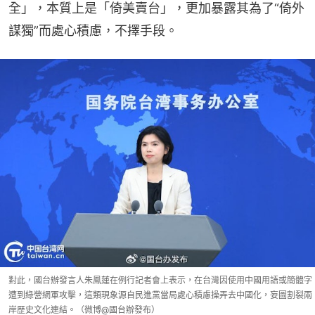
全」，本質上是「倚美賣台」，更加暴露其為了“倚外
謀獨”而處心積慮，不擇手段。
對此，國台辦發言人朱鳳蓮在例行記者會上表示，在台灣因使用中國用語或簡體字
遭到綠營網軍攻擊，這類現象源自民進黨當局處心積慮操弄去中國化，妄圖割裂兩
岸歷史文化連結。（微博@國台辦發布）