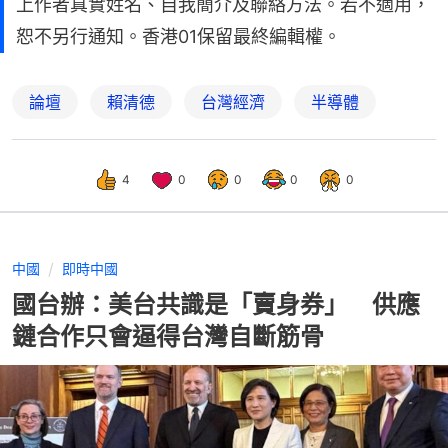
上作者真實姓名、自我簡介及聯絡方法。若不適用，
恕不另行通知。香港01保留最終編輯權。
論壇
賴清德
台灣經濟
半導體
4
0
0
0
0
中國
即時中國
國台辦：美台共識是「賣身券」 供應
鏈合作只會逼得台灣自斷筋骨