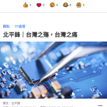
3
0
0
6
3
觀點
01論壇
北平鋒｜台灣之殤，台灣之痛
撰文：
北平鋒