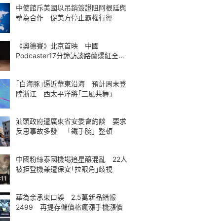
中使館斥美國以吊銷簽證阻阿根廷與
華為合作 促美方停止霸權行徑
《奧德賽》北京首映 中國
Podcaster17分鐘訪談路蘭爆紅全球
熱議
｢白海豚｣逼近華東沿海 預計周末登
陸浙江 西太平洋將｢三風共舞｣
汕頭政府遭廣東省安委會約談 要求
反思事故多發 「鐵手腕」整頓
中國粉絲泰國機場追星釀混亂 22人
被拒登機兼遭保安｢拉眼角｣歧視
:11
華為余承東口誤 2.5萬新品錯報
2499 再提存儲價格瘋漲手機漲價