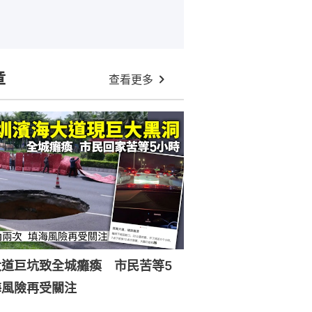
章
查看更多
大道巨坑致全城癱瘓 市民苦等5
海風險再受關注