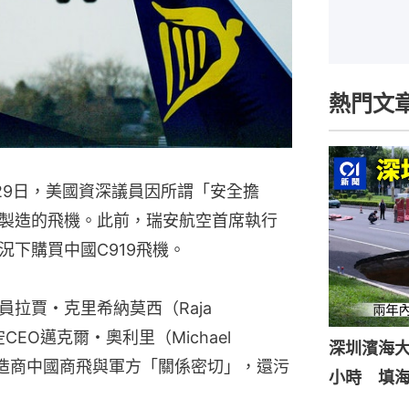
熱門文
29日，美國資深議員因所謂「安全擔
製造的飛機。此前，瑞安航空首席執行
下購買中國C919飛機。
拉賈・克里希納莫西（Raja 
空CEO邁克爾・奧利里（Michael 
深圳濱海
機製造商中國商飛與軍方「關係密切」，還污
小時 填