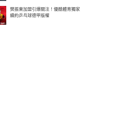
樊振東加盟引爆關注！優酷體育獨家
續約乒乓球德甲版權