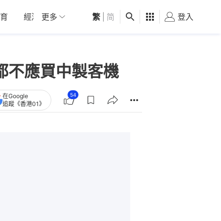
育
經濟
更多
01深圳
繁
觀點
|
简
健康
好食玩飛
登入
女
都不應買中製客機
54
在Google
追蹤《香港01》