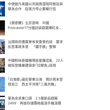
中使館斥美國以吊銷簽證阻阿根廷與
華為合作 促美方停止霸權行徑
《奧德賽》北京首映 中國
Podcaster17分鐘訪談路蘭爆紅全球
熱議
汕頭政府遭廣東省安委會約談 要求
反思事故多發 「鐵手腕」整頓
中國粉絲泰國機場追星釀混亂 22人
被拒登機兼遭保安｢拉眼角｣歧視
:11
｢白海豚｣逼近華東沿海 預計周末登
陸浙江 西太平洋將｢三風共舞｣
華為余承東口誤 2.5萬新品錯報
2499 再提存儲價格瘋漲手機漲價