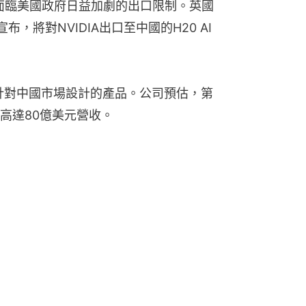
正面臨美國政府日益加劇的出口限制。英國
，將對NVIDIA出口至中國的H20 AI
專門針對中國市場設計的產品。公司預估，第
高達80億美元營收。
期 盤後股價漲逾半成
策充滿遠見
限制 否則商機流向新興競爭對手