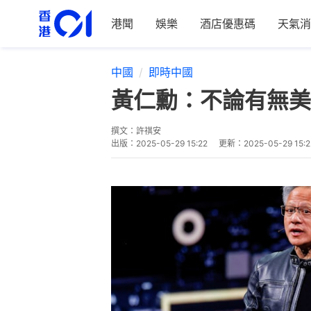
港聞
娛樂
酒店優惠碼
天氣消
中國
即時中國
黃仁勳：不論有無美
撰文：
許祺安
出版：
2025-05-29 15:22
更新：
2025-05-29 15:2