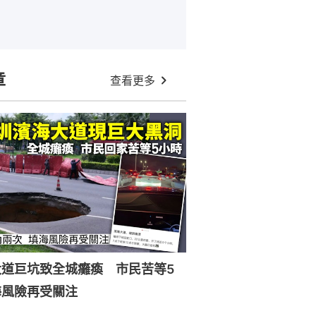
章
查看更多
大道巨坑致全城癱瘓 市民苦等5
海風險再受關注