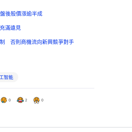
人工智能
0
2
0
產能足以應對AI晶片供不應求擔憂
33