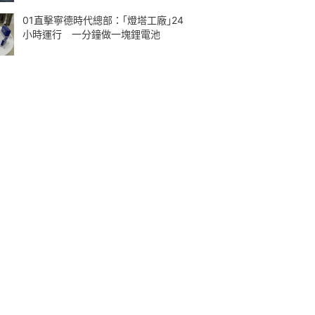
01直擊寧德時代總部：｢燈塔工廠｣24
小時運行 一分鐘做一塊鋰電池