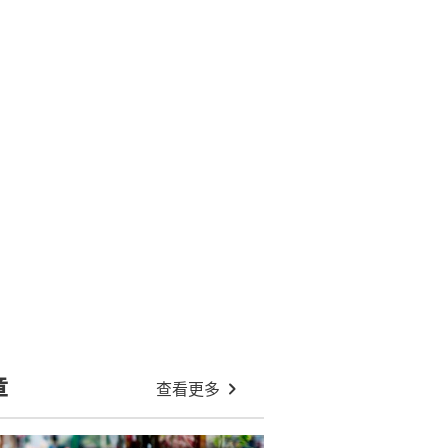
章
查看更多
26｜8.21起申購 保底息4.25
年穩袋息12750元