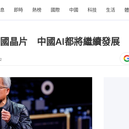
息
即時
熱榜
國際
中國
科技
生活
體
國晶片 中國AI都將繼續發展
2