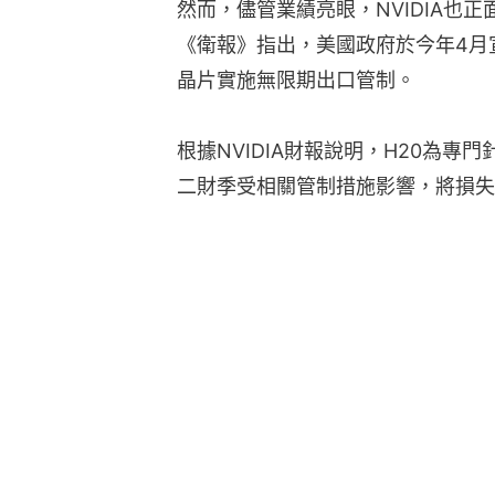
然而，儘管業績亮眼，NVIDIA也
《衛報》指出，美國政府於今年4月宣布
晶片實施無限期出口管制。
根據NVIDIA財報說明，H20為
二財季受相關管制措施影響，將損失
Nvidia首季收入按年增69%勝預
Nvidia黃仁勛：特朗普再工業化政
黃仁勳籲美放鬆向中國出口AI技術