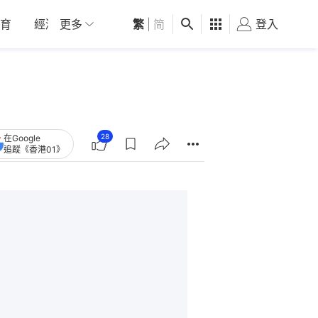
育
經濟
更多
01深圳
繁
觀點
|
简
健康
好食玩飛
登入
女
28
在Google
追蹤《香港01》