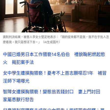
面對判決結果，被害人李女士堅定地表示：「錯的從來都不是我，我不在乎別人怎
麼看我，我只是想活下去。」（AI生成圖片）
中國已婚男日本工作猥褻14名伯伯 禮貌鞠躬燃起慾
火 揭犯案手法
女中學生遭摸胸猥褻！憂考不上首志願噁忍1年 補習
淫師下場曝光
智障女遭摸胸猥褻！變態翁丟錢封口 妻上門討回
家屬悉獸行怒告