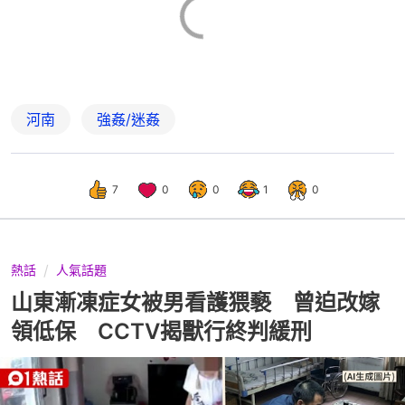
河南
強姦/迷姦
7
0
0
1
0
熱話
人氣話題
山東漸凍症女被男看護猥褻 曾迫改嫁
領低保 CCTV揭獸行終判緩刑