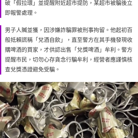
破「假拉環」並提醒附近超市提防，某超市被騙後立
即報警處理。
男子人贓並獲，因涉嫌詐騙罪被刑事拘留。他起初百
般抵賴謊稱「兌酒自飲」，直至警方在其手機發現收
購啤酒的買家，才供認出售「兌獎啤酒」牟利。警方
提醒市民，切勿心存貪念行騙牟利，經營者應謹慎核
查兌獎憑證避免受騙。