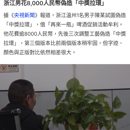
浙江男花8,000人民幣偽造「中獎拉環」
據《
央視新聞
》報道，浙江溫州1名男子陳某試圖偽造
「中獎拉環」，借「再來一瓶」啤酒促銷活動牟利。
他花費逾8000人民幣，先後三次調整工藝偽造「中獎
拉環」，第三個版本比前兩個版本稍牢固，但字迹、
顏色與正版對比依然相差很大。