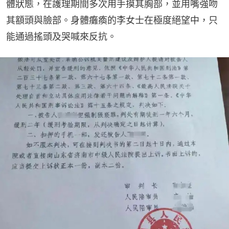
體狀態，在護理期間多次用手摸其胸部，並用嘴強吻
其額頭與臉部。身體癱瘓的李女士在極度絕望中，只
能通過搖頭及哭喊來反抗。