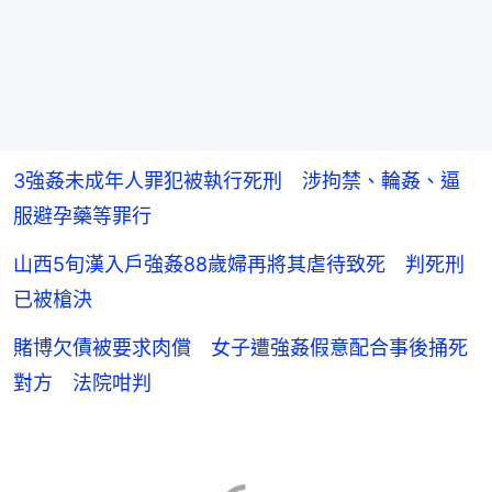
3強姦未成年人罪犯被執行死刑 涉拘禁、輪姦、逼
服避孕藥等罪行
山西5旬漢入戶強姦88歲婦再將其虐待致死 判死刑
已被槍決
賭博欠債被要求肉償 女子遭強姦假意配合事後捅死
對方 法院咁判