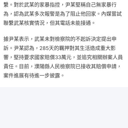
繫。對於武某的家暴指控，尹某堅稱自己無家暴行
為，認為武某多次報警是為了阻止他回家。內媒嘗試
聯繫武某核實情況，但其電話未能接通。
據尹某表示，武某未對檢察院的不起訴決定提出申
訴。尹某認為，285天的羈押對其生活造成重大影
響，堅持要求國家賠償33萬元，並追究相關辦案人員
責任。目前，濮陽縣人民檢察院已接收其賠償申請，
案件進展有待進一步披露。