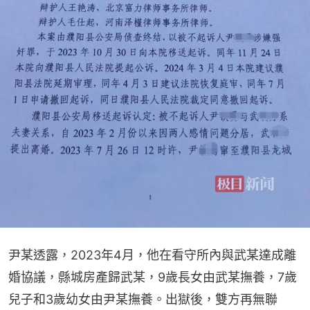
尹某透露，2023年4月，他在看守所內與武某達成離
婚協議，縣城房產歸武某，9歲長女由武某撫養，7歲
兒子和3歲幼女由尹某撫養。出獄後，雙方再無聯