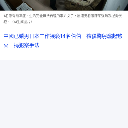
1名患有漸凍症、生活完全無法自理的李姓女子，屢遭男看護陳某強吻及捏胸侵
犯。（AI生成圖片）
中國已婚男日本工作猥褻14名伯伯 禮貌鞠躬燃起慾
火 揭犯案手法