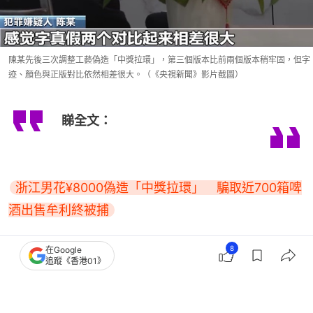
陳某先後三次調整工藝偽造「中獎拉環」，第三個版本比前兩個版本稍牢固，但字
迹、顏色與正版對比依然相差很大。（《央視新聞》影片截圖）
睇全文：
浙江男花¥8000偽造「中獎拉環」　騙取近700箱啤
酒出售牟利終被捕
8
在Google
熱話
法庭
兩性關係
詐騙
性侵
追蹤《香港01》
山東
癌症