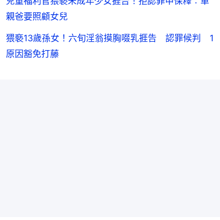
兒童福利官猥褻未成年少女捱告！拒認罪申保釋︰單
親爸要照顧女兒
猥褻13歲孫女！六旬淫翁摸胸啜乳捱告 認罪候判 1
原因豁免打藤