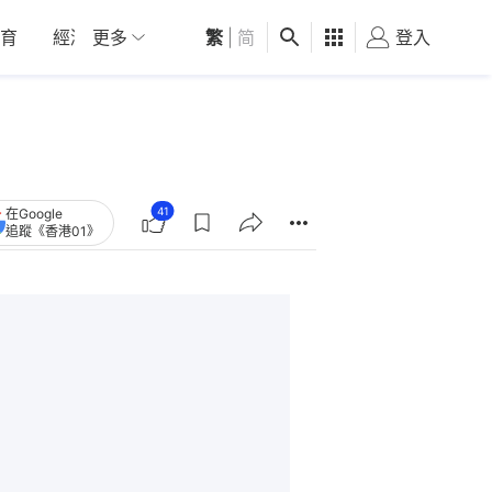
育
經濟
更多
01深圳
繁
觀點
|
简
健康
好食玩飛
登入
女
41
在Google
追蹤《香港01》