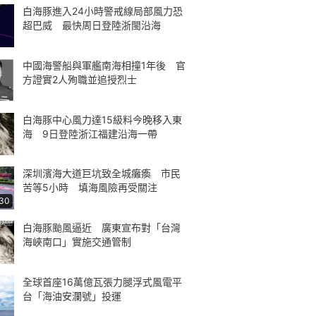
白海豚進入24小時警戒線局部風力恐
超巴威 最快周日登陸浙閩沿海
中國海警船與軍艦南海相撞1年後 官
方證實2人殉職並追授烈士
白海豚中心風力達15級料今晚移入東
海 9日登陸浙江福建沿海一帶
深圳濱海大道巨坑致全城癱瘓 市民
苦等5小時 填海風險再受關注
:30
白海豚颱風逼近 廣東宣布對「台灣
海峽南口」實施交通管制
全球首座16萬億瓦張力腿浮式風電平
台「海油安瀾號」投運