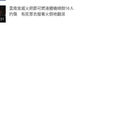
雲南宣威火把節可燃液體桶傾倒16人
灼傷 有民眾衣服著火倒地翻滾
:31