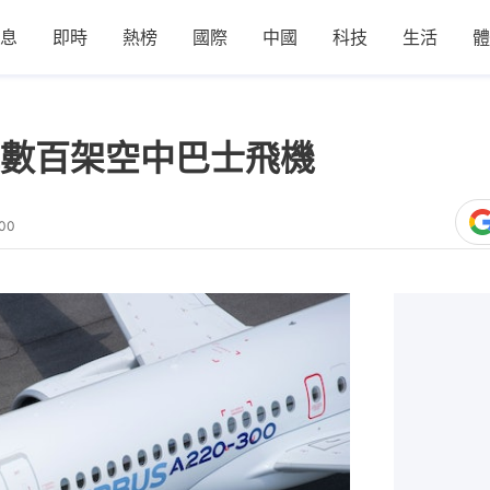
息
即時
熱榜
國際
中國
科技
生活
體
數百架空中巴士飛機
:00