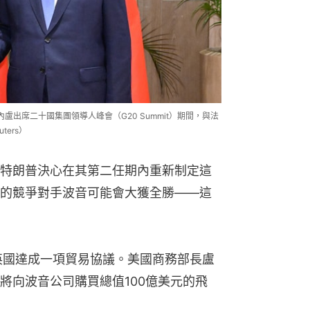
內盧出席二十國集團領導人峰會（G20 Summit）期間，與法
ters）
特朗普決心在其第二任期內重新制定這
的競爭對手波音可能會大獲全勝——這
英國達成一項貿易協議。美國商務部長盧
將向波音公司購買總值100億美元的飛