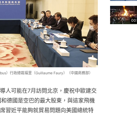
00
s）行政總裁福里（Guillaume Faury）（中國商務部）
導人可能在7月訪問北京，慶祝中歐建交
國和德國是空巴的最大股東，與這家飛機
席習近平能夠就貿易問題向美國總統特