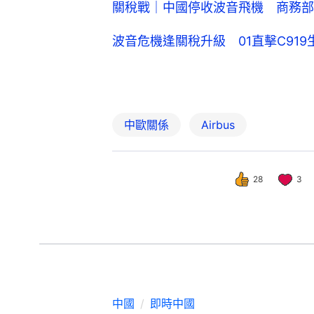
關稅戰｜中國停收波音飛機 商務部
波音危機逢關稅升級 01直擊C91
中歐關係
Airbus
28
3
中國
即時中國