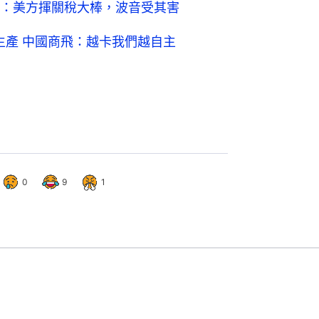
：美方揮關稅大棒，波音受其害
9生產 中國商飛：越卡我們越自主
0
9
1