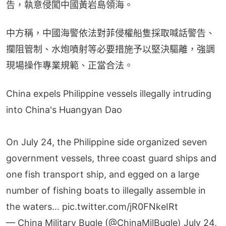
告，執意侵闖中國黃岩島領海。
中方稱，中國海警依法對菲侵權船隻採取喊話警告、
攔阻管制、水炮噴射等必要措施予以堅決驅離，強調
現場操作專業規範、正當合法。
China expels Philippine vessels illegally intruding
into China's Huangyan Dao
On July 24, the Philippine side organized seven
government vessels, three coast guard ships and
one fish transport ship, and egged on a large
number of fishing boats to illegally assemble in
the waters…
pic.twitter.com/jR0FNkeIRt
— China Military Bugle (@ChinaMilBugle)
July 24,