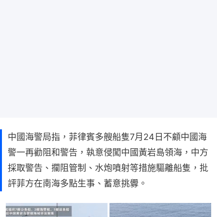
中國海警局指，菲律賓多艘船隻7月24日不顧中國海
警一再勸阻和警告，執意侵闖中國黃岩島領海，中方
採取警告、攔阻管制、水炮噴射等措施驅離船隻，批
評菲方在南海多點生事、蓄意挑釁。