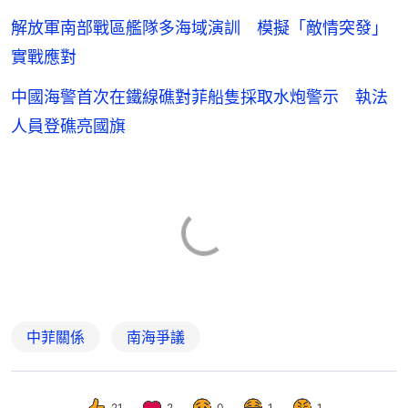
解放軍南部戰區艦隊多海域演訓 模擬「敵情突發」
實戰應對
中國海警首次在鐵線礁對菲船隻採取水炮警示 執法
人員登礁亮國旗
中菲關係
南海爭議
21
2
0
1
1