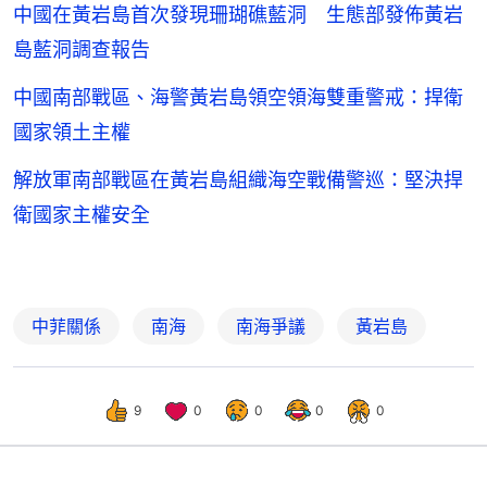
中國在黃岩島首次發現珊瑚礁藍洞 生態部發佈黃岩
島藍洞調查報告
中國南部戰區、海警黃岩島領空領海雙重警戒：捍衛
國家領土主權
解放軍南部戰區在黃岩島組織海空戰備警巡：堅決捍
衛國家主權安全
中菲關係
南海
南海爭議
黃岩島
9
0
0
0
0