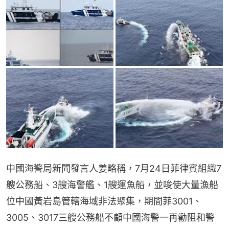
中國海警局新聞發言人姜略稱，7月24日菲律賓組織7
艘公務船、3艘海警艦、1艘運魚船，並唆使大量漁船
位中國黃岩島管轄海域非法聚集，期間菲3001、
3005、3017三艘公務船不顧中國海警一再勸阻和警