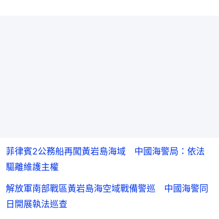
菲律賓2公務船再闖黃岩島海域 中國海警局：依法
驅離維護主權
解放軍南部戰區黃岩島海空域戰備警巡 中國海警同
日開展執法巡查