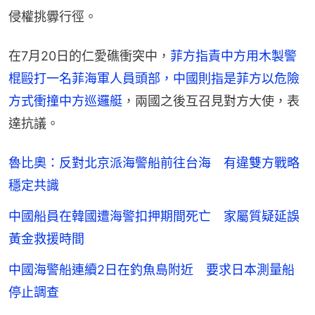
侵權挑釁行徑。
在7月20日的仁愛礁衝突中，
菲方指責中方用木製警
棍毆打一名菲海軍人員頭部，中國則指是菲方以危險
方式衝撞中方巡邏艇
，兩國之後互召見對方大使，表
達抗議。
魯比奧：反對北京派海警船前往台海 有違雙方戰略
穩定共識
中國船員在韓國遭海警扣押期間死亡 家屬質疑延誤
黃金救援時間
中國海警船連續2日在釣魚島附近 要求日本測量船
停止調查