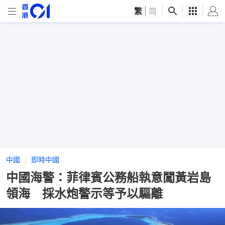
繁
|
简
中國
即時中國
中國海警：菲律賓公務船執意闖黃岩島
領海 採水炮警示等予以驅離