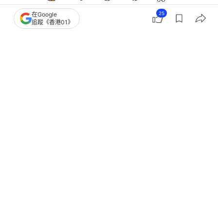
25
在Google
追蹤《香港01》
中國
即時中國
菲律賓2公務船再闖黃岩島海域 中國海
警局：依法驅離維護主權
撰文：
鄭寧