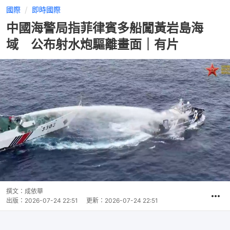
國際
即時國際
中國海警局指菲律賓多船闖黃岩島海
域 公布射水炮驅離畫面｜有片
撰文：
成依華
出版：
2026-07-24 22:51
更新：
2026-07-24 22:51