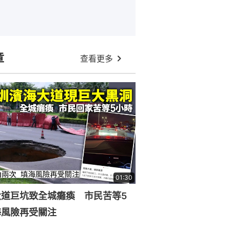
章
查看更多
01:30
大道巨坑致全城癱瘓 市民苦等5
海風險再受關注