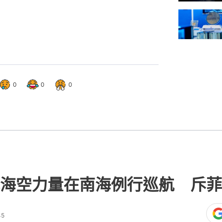
0
0
0
海空力量在南海例行巡航 斥菲
45