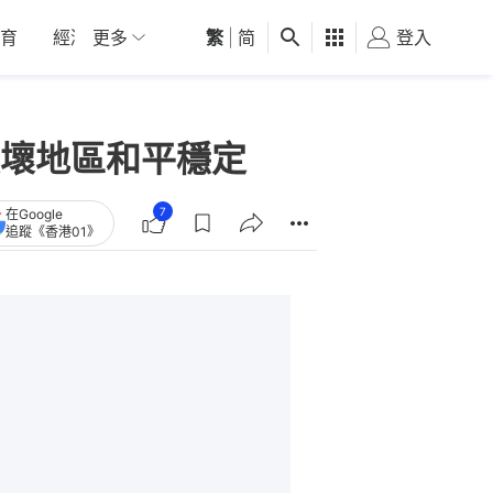
育
經濟
更多
01深圳
繁
觀點
|
简
健康
好食玩飛
登入
女
壞地區和平穩定
7
在Google
追蹤《香港01》