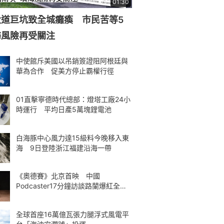
01:30
大道巨坑致全城癱瘓 市民苦等5
海風險再受關注
中使館斥美國以吊銷簽證阻阿根廷與
華為合作 促美方停止霸權行徑
01直擊寧德時代總部：燈塔工廠24小
時運行 平均日產5萬塊鋰電池
白海豚中心風力達15級料今晚移入東
海 9日登陸浙江福建沿海一帶
《奧德賽》北京首映 中國
Podcaster17分鐘訪談路蘭爆紅全球
熱議
全球首座16萬億瓦張力腿浮式風電平