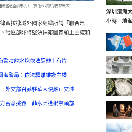
組織艦艇全訓考核。（微信公眾號＠南部戰區）
深圳濱海
小時 填
律賓拉攏域外國家組織所謂「聯合巡
。戰區部隊將堅決捍衛國家領土主權和
海警噴射水炮依法驅離｜有片
國海警局：依法驅離維護主權
 外交部召菲駐華大使嚴正交涉
方蓄意挑釁 菲水兵遭棍擊頭部