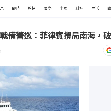
息
即時
熱榜
國際
中國
科技
生活
體
戰備警巡：菲律賓攪局南海，破
8