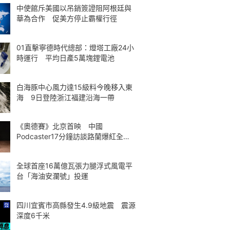
中使館斥美國以吊銷簽證阻阿根廷與
華為合作 促美方停止霸權行徑
01直擊寧德時代總部：燈塔工廠24小
時運行 平均日產5萬塊鋰電池
白海豚中心風力達15級料今晚移入東
海 9日登陸浙江福建沿海一帶
《奧德賽》北京首映 中國
Podcaster17分鐘訪談路蘭爆紅全球
熱議
全球首座16萬億瓦張力腿浮式風電平
台「海油安瀾號」投運
四川宜賓市高縣發生4.9級地震 震源
深度6千米