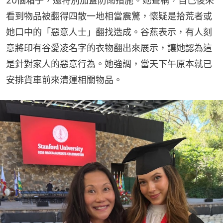
20個箱子，還特別加蓋防雨措施。她聲稱，自己後來
看到物品被翻得四散一地相當震驚，懷疑是拾荒者或
她口中的「惡意人士」翻找造成。谷燕表示，有人刻
意將印有谷愛凌名字的衣物翻出來展示，讓她認為這
是針對家人的惡意行為。她強調，當天下午原本就已
安排貨車前來清運相關物品。