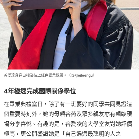
谷愛凌身穿白裙及披上紅色畢業綵帶。（IG@eileengu）
4年極速完成國際關係學位
在畢業典禮當日，除了有一班要好的同學共同見證這
個重要時刻外，她的母親谷燕及眾多親友亦有親臨現
場分享喜悅。有趣的是，谷愛凌的大學室友對她評價
極高，更公開盛讚她是「自己遇過最聰明的人之