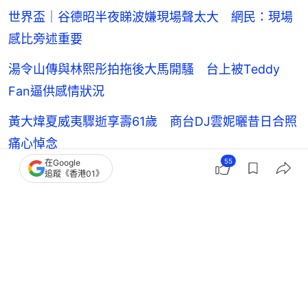
世界盃｜谷德昭半夜睇波嫌現場聲太大 網民：現場
感比旁述重要
湯令山傳與林熙彤拍拖後大馬開騷 台上被Teddy
Fan逼供感情狀況
黃大煒夏威夷驟逝享壽61歲 商台DJ雲妮曬昔日合照
痛心悼念
55
在Google
索爆女星今年遭已婚富商控告誹謗騷擾 罕爆感情狀
追蹤《香港01》
態曾答被包傳聞
谷愛凌
內地藝人動向
4
0
0
5
1