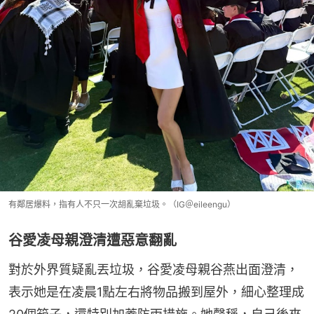
有鄰居爆料，指有人不只一次胡亂棄垃圾。（IG＠eileengu）
谷愛凌母親澄清遭惡意翻亂
對於外界質疑亂丟垃圾，谷愛凌母親谷燕出面澄清，
表示她是在凌晨1點左右將物品搬到屋外，細心整理成