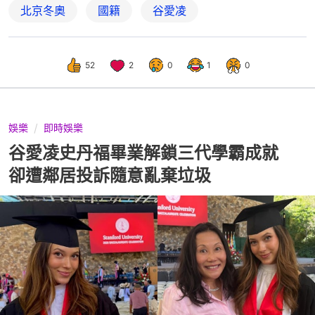
北京冬奧
國籍
谷愛凌
52
2
0
1
0
娛樂
即時娛樂
谷愛凌史丹福畢業解鎖三代學霸成就
卻遭鄰居投訴隨意亂棄垃圾