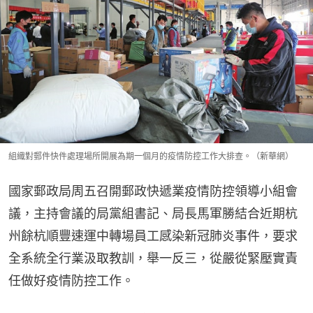
組織對郵件快件處理場所開展為期一個月的疫情防控工作大排查。（新華網）
國家郵政局周五召開郵政快遞業疫情防控領導小組會
議，主持會議的局黨組書記、局長馬軍勝結合近期杭
州餘杭順豐速運中轉場員工感染新冠肺炎事件，要求
全系統全行業汲取教訓，舉一反三，從嚴從緊壓實責
任做好疫情防控工作。