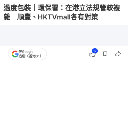
過度包裝｜環保署：在港立法規管較複
雜 順豐、HKTVmall各有對策
12
在Google
追蹤《香港01》
撰文：
陳佩瑩 戴慧豐 羅敏妍 梁偉權 羅日昇 蔡正邦 王譯揚 翁鈺輝
出版：
2026-07-25 07:00
更新：
2026-07-25 18:54