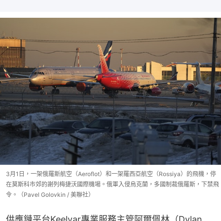
3月1日，一架俄羅斯航空（Aeroflot）和一架羅西亞航空（Rossiya）的飛機，停
在莫斯科市郊的謝列梅捷沃國際機場。俄軍入侵烏克蘭，多國制裁俄羅斯，下禁飛
令。（Pavel Golovkin / 美聯社）
供應鏈平台Keelvar專業服務主管阿爾佩林（Dylan 