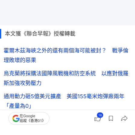
本文獲《聯合早報》授權轉載
霍爾木茲海峽之外的還有兩個海可能被封？ 戰爭倫
理敗壞的惡果
烏克蘭將採購法國陣風戰機和防空系統 以應對俄羅
斯加強攻勢壓力
通用動力砸5億美元擴產 美國155毫米炮彈廠兩年
「產量為0」
16
在Google
特朗普：普京已準備好達成協議 以結束俄烏戰爭
追蹤《香港01》