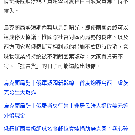
情況將陸續浮現，貨運公司變相白白浪費資源，得不
償失。
烏克蘭局勢短期內難以見到曙光，即使兩國最終可以
達成停火協議，惟國際社會對區內局勢的憂慮、以及
西方國家與俄羅斯互相制裁的措施不會即時取消，意
味物流業將持續被不明朗因素籠罩，大家有貨寄不
得、「捱貴貨」的日子可能遠超出想像。
烏克蘭局勢｜俄軍疑闢新戰線 首度炮轟烏西 盧茨
克發生大爆炸
烏克蘭局勢｜俄羅斯央行禁止非居民法人提取美元等
外幣現金
俄羅斯國寶級網球名將舒拉寶娃捐助烏克蘭：我心碎