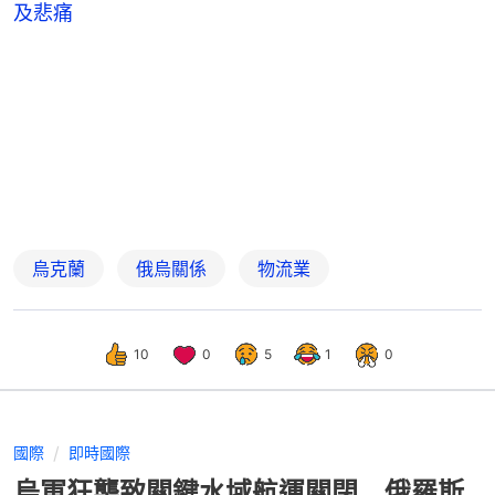
及悲痛
烏克蘭
俄烏關係
物流業
10
0
5
1
0
國際
即時國際
烏軍狂襲致關鍵水域航運關閉 俄羅斯