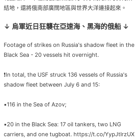
結地，還將俄南部廣闊地區與世界大洋連接起來。
↓ 烏軍近日狂襲在亞速海、黑海的俄船 ↓
Footage of strikes on Russia's shadow fleet in the
Black Sea - 20 vessels hit overnight.
❗️In total, the USF struck 136 vessels of Russia's
shadow fleet between July 6 and 15:
▪️116 in the Sea of Azov;
▪️20 in the Black Sea: 17 oil tankers, two LNG
carriers, and one tugboat.
https://t.co/YypJtlrzUX