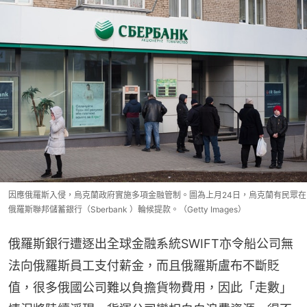
因應俄羅斯入侵，烏克蘭政府實施多項金融管制。圖為上月24日，烏克蘭有民眾在
俄羅斯聯邦儲蓄銀行（Sberbank ）輪候提款。（Getty Images）
俄羅斯銀行遭逐出全球金融系統SWIFT亦令船公司無
法向俄羅斯員工支付薪金，而且俄羅斯盧布不斷貶
值，很多俄國公司難以負擔貨物費用，因此「走數」