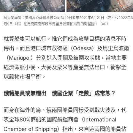
烏克蘭局勢：美國馬克薩爾科技公司3月9日發布2021年6月21日（左）和2022年3
月9日（右）在烏克蘭南部城市馬里烏波爾拍攝到的衛星圖。（AP）
就算船隻可以航行，惟它們成為攻擊目標的消息不時
傳出，而且港口城市敖得薩（Odessa）及馬里烏波爾
（Mariupol）分別進入閉關及被圍攻狀態，當地主要
經濟命脈小麥、大麥及粟米等產品無法出口，衝擊全
球穀物市場平衡。
俄籍船員或無糧出　俄國企業「走數」成常態？
而身在海外的烏、俄兩國船員同樣受到戰火波及，代
表全球80%商船的國際航運商會（International 
Chamber of Shipping）指出，來自這兩國的船員佔