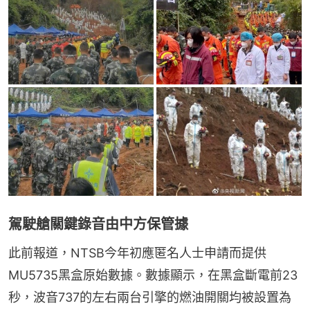
駕駛艙關鍵錄音由中方保管據
此前報道，NTSB今年初應匿名人士申請而提供
MU5735黑盒原始數據。數據顯示，在黑盒斷電前23
秒，波音737的左右兩台引擎的燃油開關均被設置為