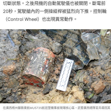
切斷狀態。之後飛機的自動駕駛儀也被關閉。斷電前
20秒，駕駛艙內的一側操縱桿被猛烈向下推，控制輪
（Control Wheel）也出現異常動作。
在廣西梧州藤縣東航MU5735航班墜機事故現場核心區，武警廣西總隊官兵尋回其