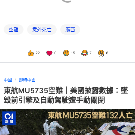
空難
意外死亡
廣西
22
0
15
7
6
中國
即時中國
東航MU5735空難｜美國披露數據：墜
毀前引擎及自動駕駛遭手動關閉