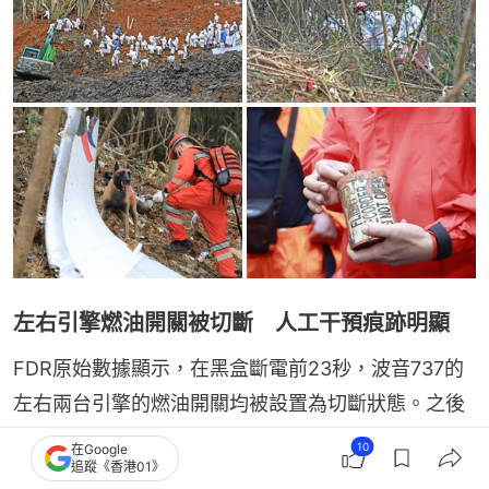
左右引擎燃油開關被切斷 人工干預痕跡明顯
FDR原始數據顯示，在黑盒斷電前23秒，波音737的
左右兩台引擎的燃油開關均被設置為切斷狀態。之後
飛機的自動駕駛儀也被關閉。斷電前20秒，駕駛艙內
10
在Google
追蹤《香港01》
的一側操縱桿被猛烈向下推，控制輪（Control 