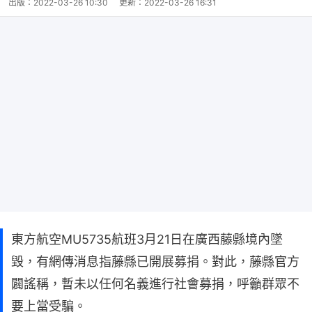
出版：
2022-03-26 10:30
更新：
2022-03-26 16:31
東方航空MU5735航班3月21日在廣西藤縣境內墜
毀，有網傳消息指藤縣已開展募捐。對此，藤縣官方
闢謠稱，暫未以任何名義進行社會募捐，呼籲群眾不
要上當受騙。