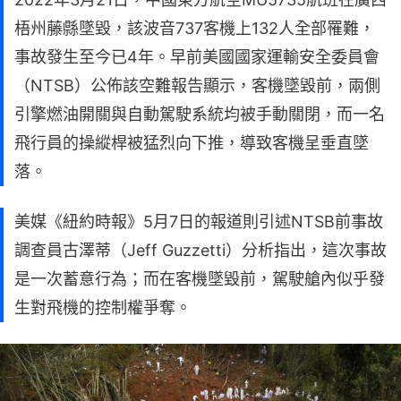
梧州藤縣墜毀，該波音737客機上132人全部罹難，
事故發生至今已4年。早前美國國家運輸安全委員會
（NTSB）公佈該空難報告顯示，客機墜毀前，兩側
引擎燃油開關與自動駕駛系統均被手動關閉，而一名
飛行員的操縱桿被猛烈向下推，導致客機呈垂直墜
落。
美媒《紐約時報》5月7日的報道則引述NTSB前事故
調查員古澤蒂（Jeff Guzzetti）分析指出，這次事故
是一次蓄意行為；而在客機墜毀前，駕駛艙內似乎發
生對飛機的控制權爭奪。