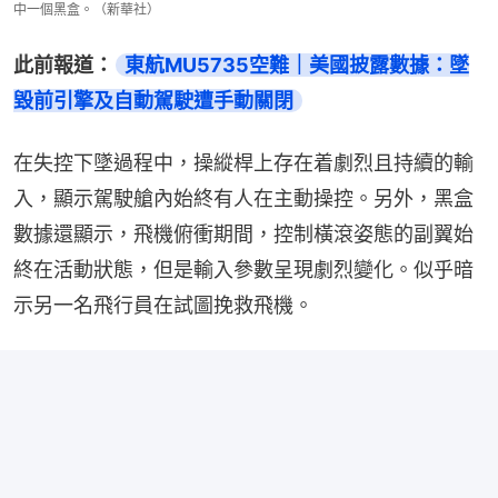
中一個黑盒。（新華社）
此前報道：
東航MU5735空難｜美國披露數據：墜
毀前引擎及自動駕駛遭手動關閉
在失控下墜過程中，操縱桿上存在着劇烈且持續的輸
入，顯示駕駛艙內始終有人在主動操控。另外，黑盒
數據還顯示，飛機俯衝期間，控制橫滾姿態的副翼始
終在活動狀態，但是輸入參數呈現劇烈變化。似乎暗
示另一名飛行員在試圖挽救飛機。