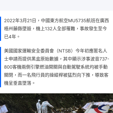
2022年3月21日，中國東方航空MU5735航班在廣西
梧州藤縣墜毀，機上132人全部罹難，事故發生至今
已4年。
美國國家運輸安全委員會（NTSB）今年初應匿名人
士申請而提供黑盒原始數據，其中顯示涉事波音737-
800客機兩側引擎燃油開關與自動駕駛系統均被手動
關閉，而一名飛行員的操縱桿被猛烈向下推，導致客
機呈垂直墜落。