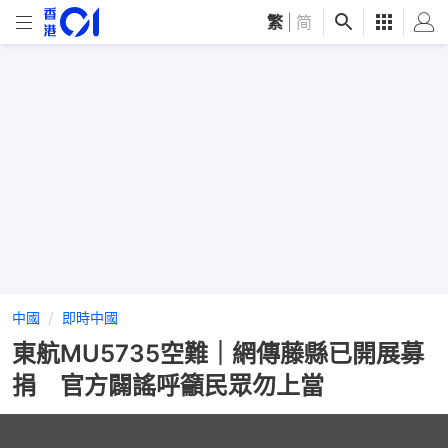
繁
|
简
中國
即時中國
東航MU5735空難｜網傳藤縣已開展募
捐 官方闢謠呼籲民眾勿上當