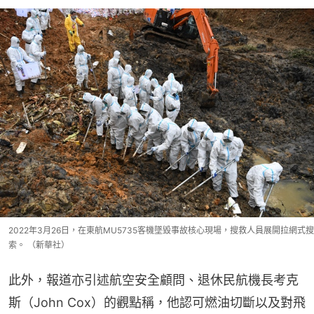
2022年3月26日，在東航MU5735客機墜毀事故核心現場，搜救人員展開拉網式搜
索。 （新華社）
此外，報道亦引述航空安全顧問、退休民航機長考克
斯（John Cox）的觀點稱，他認可燃油切斷以及對飛