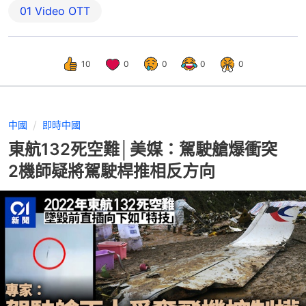
01‌ ‌Video‌ ‌OTT
10
0
0
0
0
中國
即時中國
東航132死空難│美媒：駕駛艙爆衝突
2機師疑將駕駛桿推相反方向