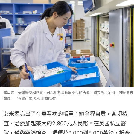
當局統一採購醫藥和物資，可以用數量換取更低的售價，圖為浙江湖州一間醫院的
藥房。（視覺中國/當代中國授權）
艾米還亮出了在華看病的帳單：她全程自費，各項檢
查、治療加起來大約2,800元人民幣。在英國私立醫
院，僅內窺鏡檢查一項便花3,000到5,000英鎊，折合