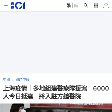
繁
|
简
中國
即時中國
上海疫情｜多地組建醫療隊援滬 6000
人今日抵達 將入駐方艙醫院