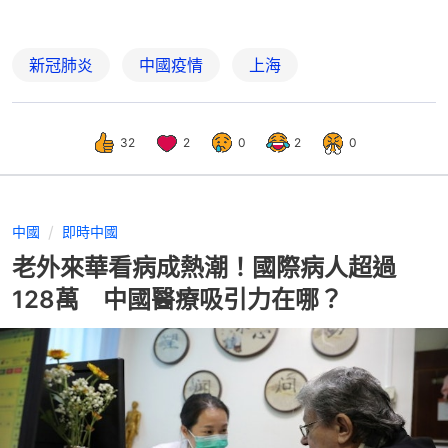
新冠肺炎
中國疫情
上海
32
2
0
2
0
中國
即時中國
老外來華看病成熱潮！國際病人超過
128萬 中國醫療吸引力在哪？