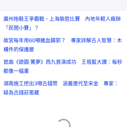
廣州拖鞋王爭霸戰、上海裝腔比賽 內地年輕人瘋辦
「民間小賽」？
故宮每年用60噸豬血鎮邪？ 專家詳解古人智慧：木
構件的保護層
崑曲《遊園·驚夢》西九首演成功 王祖藍大讚：每秒
都像一幅畫
湖南施工挖出3噸古錢幣 涵蓋唐代至宋金 專家：
疑為古錢莊窖藏