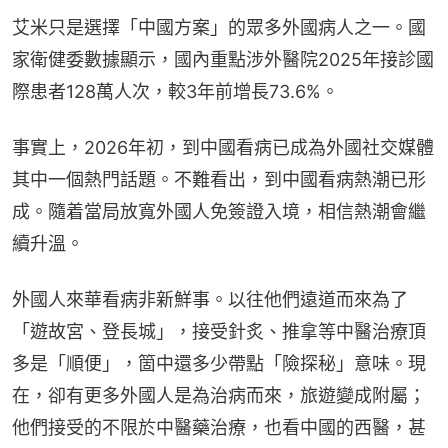
艾米只是選擇「中國方案」的眾多外國病人之一。國
家衛健委數據顯示，國內重點涉外醫院2025年接診國
際患者128萬人次，較3年前增長73.6%。
事實上，2026年初，到中國看病已成為外國社交媒體
其中一個熱門話題。不難看出，到中國看病熱潮已形
成。隨着當局放寬外國人免簽證入境，相信熱潮會繼
續升溫。
外國人來華看病非新鮮事。以往他們遠道而來為了
「遊故宮、登長城」，接受針炙、推拿等中醫治療頂
多是「順便」，箇中還多少帶點「險探秘」意味。現
在，卻有更多外國人是為治病而來，旅遊變成附屬；
他們接受的不限於中醫藥治療，也看中國的西醫，甚