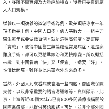
入，亦離不開實踐及大量經驗積累，後者再要提到龐
大人口規模。
媒體以一項複雜的微創手術為例，歐美頂級專家一年
頂多做幾十例，中國人口多，病人基數大，一組主刀
醫生每年或要做幾百例。就是這種高強度、高密度
「實戰」，使得中國醫生無論處理常見病症，還是高
難度手術，都可以更精準診治和更快應變。所以概括
來說，到中國看病「快」又「便宜」，還要「好」，
性價比超高，難怪為此來華老外愈來愈多。
當然，外國人到來看病或會遇一些問題，像國際保險
支付、以及非常重要的語言溝通等等。資料顯示，北
京、上海等近60個大城市已有800多間醫療機構開設
國際醫療部，能提供英語服務。可是，並非全部外國