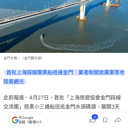
金門大橋。（金門觀光網）
首批上海踩線團乘船抵達金門　業者盼開放廣東等地
陸客觀光
此前報道，4月27日，首批「上海旅遊協會金門踩線
交流團」搭乘小三通船班抵金門水頭碼頭，展開3天
行程。
36
在Google
追蹤《香港01》