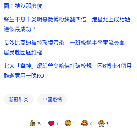
園：牠沒那麼傻
聲生不息｜炎明熹微博粉絲翻四倍 港星北上成話題
邊個最成功？
長沙比亞迪被控環境污染 一班級過半學童流鼻血
居民赴園區維權
北大「韋神」爆紅曾令哈佛打破校規 困6博士4個月
難題竟用一晚KO
新冠肺炎
中國疫情
10
2
1
2
1