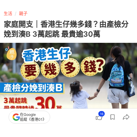
生活
親子
家庭開支｜香港生仔幾多錢？由產檢分
娩到湊B 3萬起跳 最貴逾30萬
16
在Google
追蹤《香港01》
撰文：
林荺晞
出版：
2026-07-07 05:48
更新：
2026-07-07 16:03