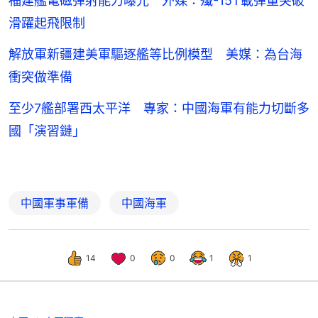
福建艦電磁彈射能力曝光 外媒：殲-15T載彈量突破
滑躍起飛限制
解放軍新疆建美軍驅逐艦等比例模型 美媒：為台海
衝突做準備
至少7艦部署西太平洋 專家：中國海軍有能力切斷多
國「演習鏈」
中國軍事軍備
中國海軍