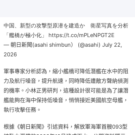
中国、新型の攻撃型原潜を建造か 衛星写真を分析
「艦橋が極小化」
https://t.co/mPLeNPGT2E
— 朝日新聞(asahi shimbun） (@asahi)
July 22,
2026
軍事專家分析認為，縮小艦橋可降低潛艦在水中的阻
力及航行噪音，提升航速，同時降低遭敵方聲納偵測
的機率。小林正男研判，這種設計很可能是為了讓潛
艦能夠在海中保持低噪音，悄悄接近美國航空母艦，
執行攻擊任務。
根據《朝日新聞》引述資料，解放軍海軍首艘093型