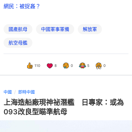
網民：被捉姦？
國產航母
中國軍事軍備
解放軍
航空母艦
110
8
0
5
0
中國
即時中國
上海造船廠現神祕潛艦 日專家：或為
093改良型瞄準航母