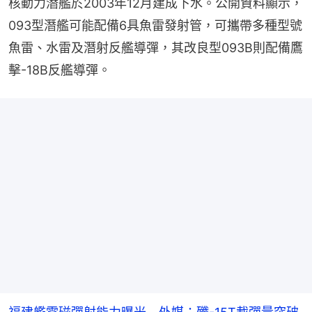
核動力潛艦於2003年12月建成下水。公開資料顯示，
093型潛艦可能配備6具魚雷發射管，可攜帶多種型號
魚雷、水雷及潛射反艦導彈，其改良型093B則配備鷹
擊-18B反艦導彈。