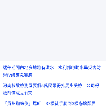
端午期間內地多地將有洪水 水利部啟動水旱災害防
禦Ⅳ級應急響應
河南核酸檢測屋要價5萬民眾得扎馬步受檢 公司得
標前僅成立11天
「貴州蜘蛛俠」爆紅 37樓徒手爬到3樓嚇壞鄰居