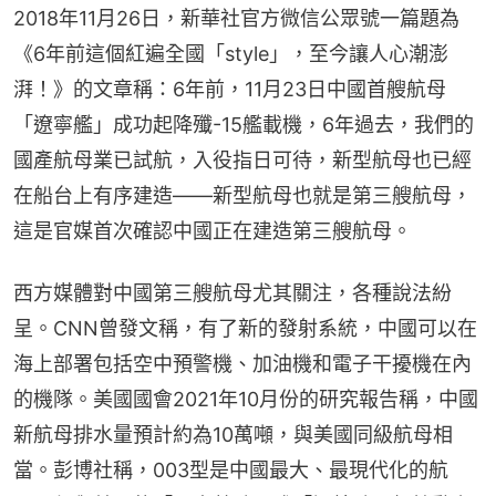
2018年11月26日，新華社官方微信公眾號一篇題為
《6年前這個紅遍全國「style」，至今讓人心潮澎
湃！》的文章稱：6年前，11月23日中國首艘航母
「遼寧艦」成功起降殲-15艦載機，6年過去，我們的
國產航母業已試航，入役指日可待，新型航母也已經
在船台上有序建造——新型航母也就是第三艘航母，
這是官媒首次確認中國正在建造第三艘航母。
西方媒體對中國第三艘航母尤其關注，各種說法紛
呈。CNN曾發文稱，有了新的發射系統，中國可以在
海上部署包括空中預警機、加油機和電子干擾機在內
的機隊。美國國會2021年10月份的研究報告稱，中國
新航母排水量預計約為10萬噸，與美國同級航母相
當。彭博社稱，003型是中國最大、最現代化的航