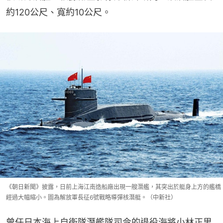
約120公尺、寬約10公尺。
《朝日新聞》披露，日前上海江南造船廠出現一艘潛艦，其突出於艇身上方的艦橋
經過大幅縮小。圖為解放軍長征6號戰略導彈核潛艇。（中新社）
曾任日本海上自衛隊潛艦隊司令的退役海將小林正男