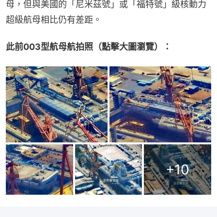
母，但與美國的「尼米茲號」或「福特號」級核動力
超級航母相比仍有差距。
此前003型航母航拍照（點擊大圖瀏覽）：
+
10