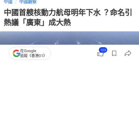
14
0
0
1
1
中國
中國觀察
123
在Google
中國首艘核動力航母明年下水 ？命名引
追蹤《香港01》
熱議「廣東」成大熱