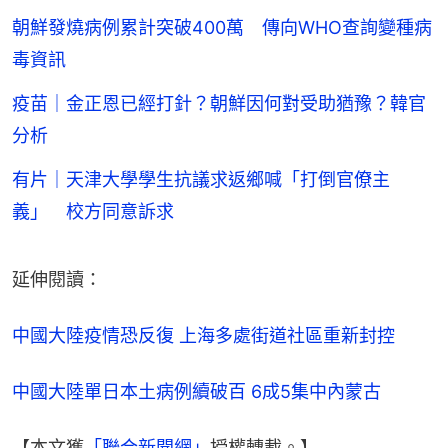
朝鮮發燒病例累計突破400萬 傳向WHO查詢變種病
毒資訊
疫苗｜金正恩已經打針？朝鮮因何對受助猶豫？韓官
分析
有片｜天津大學學生抗議求返鄉喊「打倒官僚主
義」 校方同意訴求
延伸閱讀：
中國大陸疫情恐反復 上海多處街道社區重新封控
中國大陸單日本土病例續破百 6成5集中內蒙古
【本文獲
「聯合新聞網」
授權轉載。】