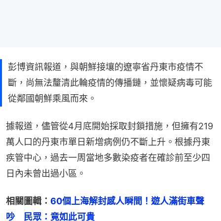
彭博資訊報道，與朝鮮接壤的遼寧省丹東市疫情不
斷，尚無法釐清此輪疫情的傳播鏈，並懷疑病毒可能
從鄰國朝鮮乘風而來。
據報道，儘管從4月底開始採取封鎖措施，但擁有219
萬人口的丹東市單日新增病例仍不斷上升。根據丹東
疾管中心，過去一周當地多數染疫者在確診前至少四
日內未曾出過小區。
相關圖輯：
60個上海解封感人瞬間！遊人滿街車聲
吵　民眾：竟如此可貴