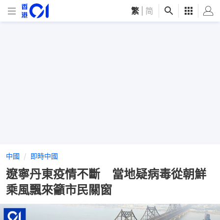
繁
|
简
中國
即時中國
遼寧丹東疫情不斷 當地疑病毒從朝鮮
乘風飄來籲市民關窗