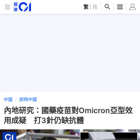
繁
|
简
中國
即時中國
內地研究：國藥疫苗對Omicron亞型效
用成疑 打3針仍缺抗體