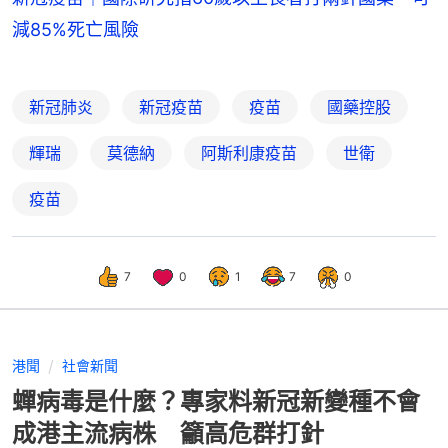
減85%死亡風險
新冠肺炎
新冠疫苗
疫苗
國藥控股
輝瑞
莫德納
阿斯利康疫苗
世衛
疫苗
7
0
1
7
0
港聞
社會新聞
蟬病毒是什麼？專家料新冠新變種不會
成港主流病株 籲高危群打針