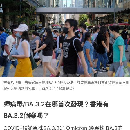
被稱為「蟬」的新冠病毒變種BA.3.2殺入香港，該款變異毒株目前正被世界衛生組
織列入密切監測名單。（資料圖片 / 歐嘉樂攝）
蟬病毒/BA.3.2在哪首次發現？香港有
BA.3.2個案嗎？
COVID-19變異株BA.3.2是 Omicron 變異株 BA.3的