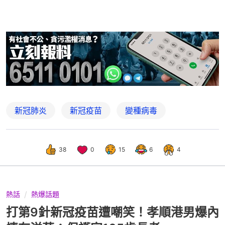
新冠肺炎
新冠疫苗
變種病毒
38
0
15
6
4
熱話
熱爆話題
打第9針新冠疫苗遭嘲笑！孝順港男爆內