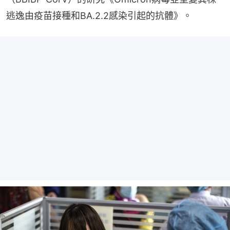
逃逸由疫苗接種和BA.2.2感染引起的抗體》。