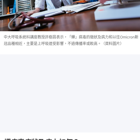
中大呼吸系統科講座教授許樹昌表示，「蟬」病毒的徵狀及病力和以往Omicron新
冠品種相近，主要是上呼吸道受影響，不過傳播率或較高。（資料圖片）