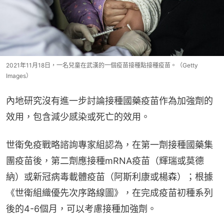
2021年11月18日，一名兒童在武漢的一個疫苗接種點接種疫苗。（Getty
Images）
內地研究沒有進一步討論接種國藥疫苗作為加強劑的
效用，包含減少感染或死亡的效用。
世衛免疫戰略諮詢專家組認為，在第一劑接種國藥集
團疫苗後，第二劑應接種mRNA疫苗（輝瑞或莫德
納）或新冠病毒載體疫苗（阿斯利康或楊森）；根據
《世衛組織優先次序路線圖》，在完成疫苗初種系列
後的4-6個月，可以考慮接種加強劑。