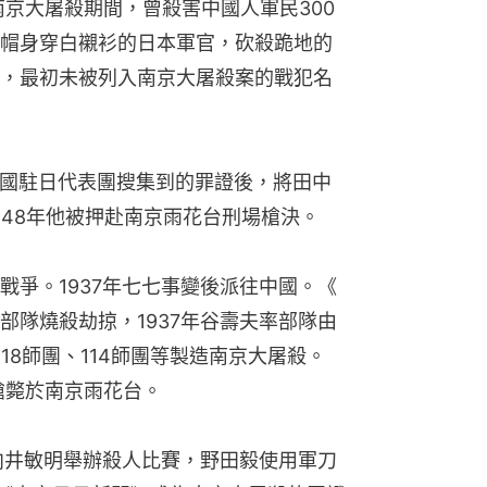
南京大屠殺期間，曾殺害中國人軍民300
帽身穿白襯衫的日本軍官，砍殺跪地的
，最初未被列入南京大屠殺案的戰犯名
到中國駐日代表團搜集到的罪證後，將田中
948年他被押赴南京雨花台刑場槍決。
爭。1937年七七事變後派往中國。《 
部隊燒殺劫掠，1937年谷壽夫率部隊由
18師團、114師團等製造南京大屠殺。
槍斃於南京雨花台。
與向井敏明舉辦殺人比賽，野田毅使用軍刀