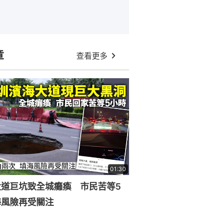
章
查看更多
01:30
大道巨坑致全城癱瘓 市民苦等5
海風險再受關注