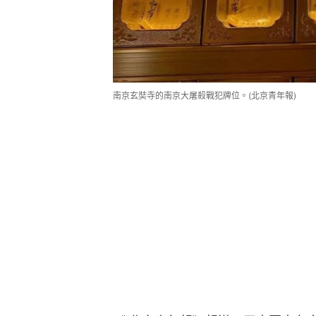
南京玄奘寺的南京大屠殺戰犯牌位。(北京青年報)