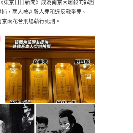
上《東京日日新聞》成為南京大屠殺的罪證
被逮捕，兩人被判殺人罪和違反戰爭罪。
往南京雨花台刑場執行死刑。
+
2