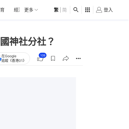
育
經濟
更多
01深圳
繁
觀點
|
简
健康
好食玩飛
登入
女
國神社分社？
109
在Google
追蹤《香港01》