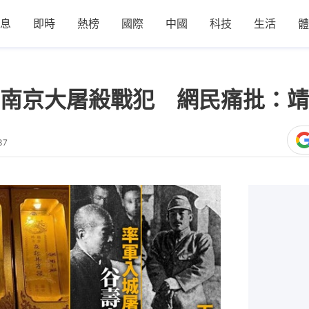
息
即時
熱榜
國際
中國
科技
生活
體
南京大屠殺戰犯 網民痛批：靖
37