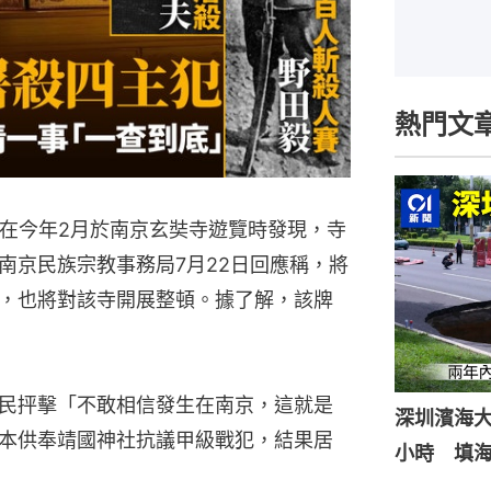
熱門文
，在今年2月於南京玄奘寺遊覽時發現，寺
南京民族宗教事務局7月22日回應稱，將
，也將對該寺開展整頓。據了解，該牌
民抨擊「不敢相信發生在南京，這就是
深圳濱海
本供奉靖國神社抗議甲級戰犯，結果居
小時 填