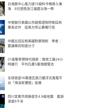
白海豚中心風力達15級料今晚移入東
海 9日登陸浙江福建沿海一帶
中使館斥美國以吊銷簽證阻阿根廷與
華為合作 促美方停止霸權行徑
中國五招反制美國對華限制 學者：
要讓華府知道分寸
01直擊寧德時代總部：燈塔工廠24小
時運行 平均日產5萬塊鋰電池
全球首座16萬億瓦張力腿浮式風電平
台「海油安瀾號」投運
四川宜賓市高縣發生4.9級地震 震源
深度6千米