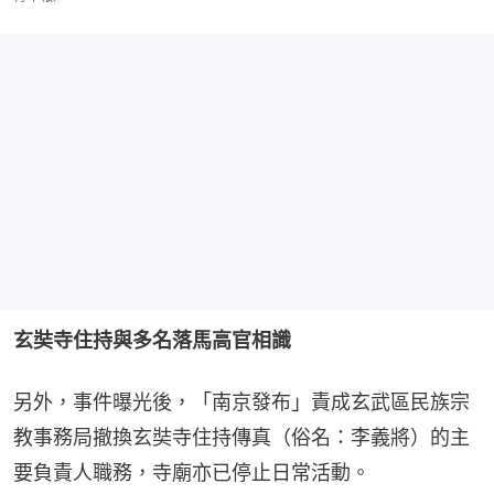
玄奘寺住持與多名落馬高官相識
另外，事件曝光後，「南京發布」責成玄武區民族宗
教事務局撤換玄奘寺住持傳真（俗名：李義將）的主
要負責人職務，寺廟亦已停止日常活動。