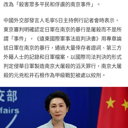
改為「殺害眾多平民和俘虜的南京事件」。
中國外交部發言人毛寧5日主持例行記者會時表示，
東京審判明確認定日軍在南京的暴行是屠殺而不是所
謂「事件」，《遠東國際軍事法庭判決書》用專章論
述日軍在南京的暴行，通過大量倖存者證詞、第三方
外籍人士的記錄和日軍檔案，以國際司法判決的形式
判定侵華日軍製造南京大屠殺的滔天罪行，南京大屠
殺的元兇松井石根作為甲級戰犯被處以絞刑。