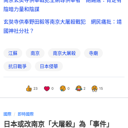
南京玄奘寺供奉戰犯全網尋供奉者 胡錫進：肯定有
陰暗力量和陰謀
玄奘寺供奉野田毅等南京大屠殺戰犯 網民痛批：靖
國神社分社？
江蘇
南京
南京大屠殺
寺廟
抗日戰爭
日本侵華
23
0
0
2
15
國際
即時國際
日本或改南京「大屠殺」為「事件」