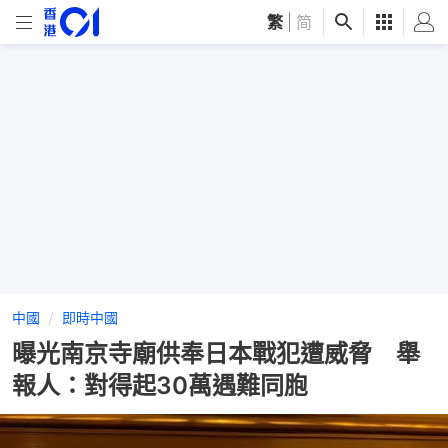
繁
|
简
中國
即時中國
曝光南京寺廟供奉日本戰犯遭威脅 舉
報人：對得起30萬遇難同胞