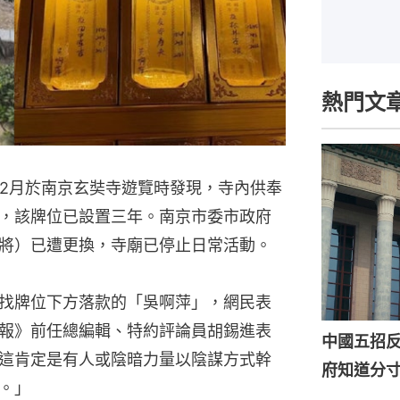
熱門文
年2月於南京玄奘寺遊覽時發現，寺內供奉
，該牌位已設置三年。南京市委市政府
將）已遭更換，寺廟已停止日常活動。
找牌位下方落款的「吳啊萍」，網民表
報》前任總編輯、特約評論員胡錫進表
中國五招
這肯定是有人或陰暗力量以陰謀方式幹
府知道分
。」