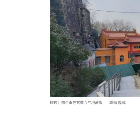
牌位此前供奉在玄奘寺的地藏殿。（觀察者網）