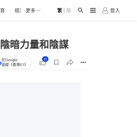
育
經濟
更多
01深圳
繁
觀點
|
简
健康
好食玩飛
登入
女
陰暗力量和陰謀
51
在Google
追蹤《香港01》