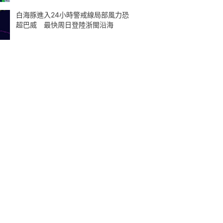
白海豚進入24小時警戒線局部風力恐
超巴威 最快周日登陸浙閩沿海