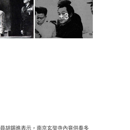
+
3
員胡錫進表示，南京玄奘寺內竟供奉多