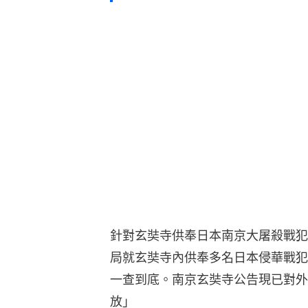
針對玄奘寺供奉日本南京大屠殺戰犯
局就玄奘寺內供奉多名日本侵華戰犯
一查到底。南京玄奘寺公告現已對外
放」