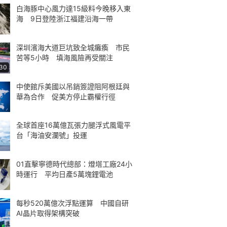
白海豚中心風力達15級料今晚移入東
海 9日登陸浙江福建沿海一帶
深圳濱海大道巨坑致全城癱瘓 市民
苦等5小時 填海風險再受關注
:30
中使館斥美國以吊銷簽證阻阿根廷與
華為合作 促美方停止霸權行徑
全球首座16萬億瓦張力腿浮式風電平
台「海油安瀾號」投運
01直擊寧德時代總部：燈塔工廠24小
時運行 平均日產5萬塊鋰電池
每秒520萬億次浮點運算 中國自研
AI晶片取得架構突破