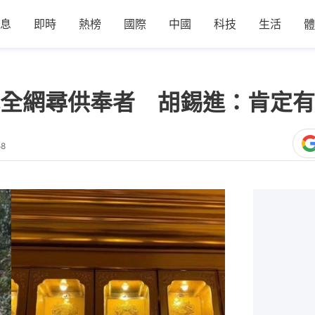
息
即時
熱榜
國際
中國
科技
生活
體
全網尋供奉者 胡錫進：肯定有
58