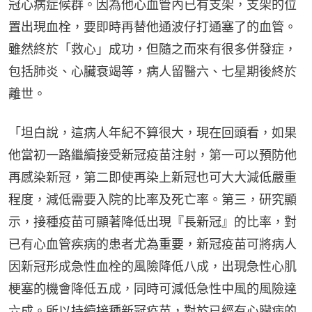
冠心病症候群。因為他心血管內已有支架，支架的位
置出現血栓，要即時再替他通波仔打通塞了的血管。
雖然終於「救心」成功，但隨之而來有很多併發症，
包括肺炎、心臟衰竭等，病人留醫六、七星期後終於
離世。
「坦白說，這病人年紀不算很大，現在回頭看，如果
他當初一路繼續接受新冠疫苗注射，第一可以預防他
再感染新冠，第二即使再染上新冠也可大大減低嚴重
程度，減低需要入院的比率及死亡率。第三，研究顯
示，接種疫苗可顯著降低出現『長新冠』的比率，對
已有心血管疾病的患者尤為重要，新冠疫苗可將病人
因新冠形成急性血栓的風險降低八成，出現急性心肌
梗塞的機會降低五成，同時可減低急性中風的風險達
六成。所以持續接種新冠疫苗，對於已經有心臟病的