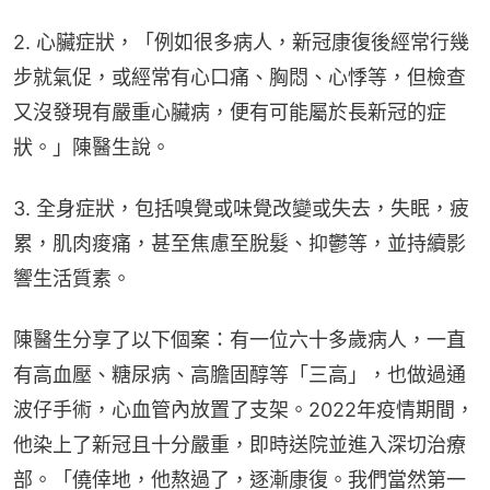
2. 心臟症狀，「例如很多病人，新冠康復後經常行幾
步就氣促，或經常有心口痛、胸悶、心悸等，但檢查
又沒發現有嚴重心臟病，便有可能屬於長新冠的症
狀。」陳醫生說。
3. 全身症狀，包括嗅覺或味覺改變或失去，失眠，疲
累，肌肉痠痛，甚至焦慮至脫髮、抑鬱等，並持續影
響生活質素。
陳醫生分享了以下個案：有一位六十多歲病人，一直
有高血壓、糖尿病、高膽固醇等「三高」，也做過通
波仔手術，心血管內放置了支架。2022年疫情期間，
他染上了新冠且十分嚴重，即時送院並進入深切治療
部。「僥倖地，他熬過了，逐漸康復。我們當然第一