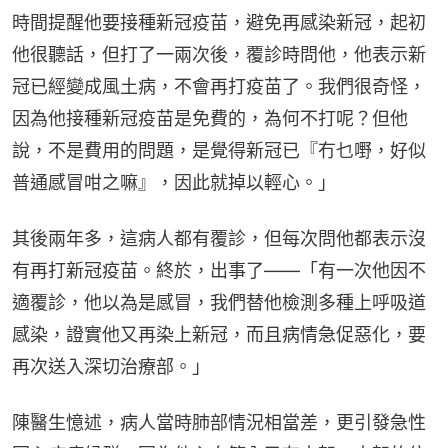
時間提醒他要接種新冠疫苗，避免再感染新冠，起初
他很聽話，但打了一兩次後，覆診時問他，他表示新
冠已經變成風土病，不會再打疫苗了。我們很奇怪，
因為他接種新冠疫苗是免費的，為何不打呢？但他
說，不是費用的問題，是覺得新冠已『冇乜嘢，好似
普通感冒咁之嘛』，因此就掉以輕心。」
其後兩年多，這病人都有覆診，但每次問他都表示沒
有再打新冠疫苗。終於，出事了——「有一次他因不
適覆診，他以為是感冒，我們替他檢測多種上呼吸道
感染，證實他又再染上新冠，而且病情急促惡化，要
再次送入深切治療部。」
陳醫生憶述，病人當時肺部情況相當差，更引發急性