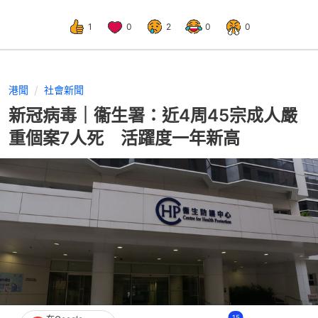
1
0
2
0
0
港聞
社會新聞
新冠病毒｜衞生署：近4周45宗成人嚴
重個案7人死 活躍度一年新高
15