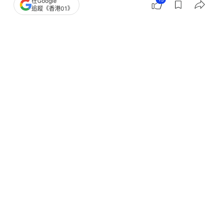
在Google
追蹤《香港01》
撰文：
林遠航
出版：
2026-07-16 18:22
更新：
2026-07-16 18:46
衞生署衞生防護中心今日（16日）指出，新冠病毒和
季節性流感的活躍程度在上周進一步上升，新冠病毒