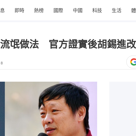
息
即時
熱榜
國際
中國
科技
生活
體
流氓做法 官方證實後胡錫進改
18