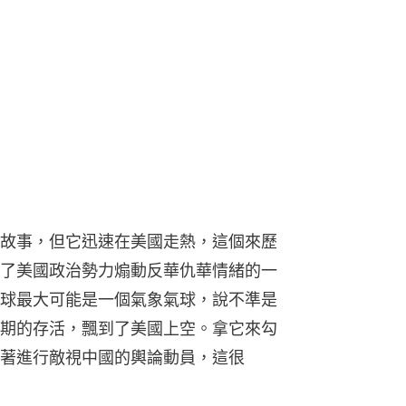
故事，但它迅速在美國走熱，這個來歷
了美國政治勢力煽動反華仇華情緒的一
球最大可能是一個氣象氣球，說不準是
期的存活，飄到了美國上空。拿它來勾
著進行敵視中國的輿論動員，這很
飛艇來自中國，屬民用性質，用於氣象
能力有限，該飛艇嚴重偏離預定航
誤入美國表示遺憾，中方將繼續同美方
導致的意外情況。
的又如何？這個回應堂堂正正。西風不
都不奇怪。中國用不著靠氣球搜集美國