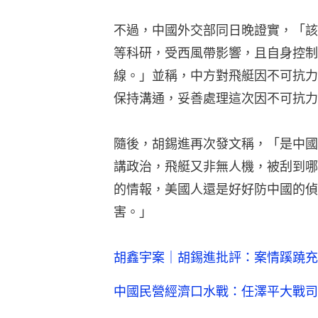
的情報，美國人還是好好防中國的偵
害。」
胡鑫宇案｜胡錫進批評：案情蹊蹺充
中國民營經濟口水戰：任澤平大戰司
陝西向重點民企派駐第一書記 胡錫