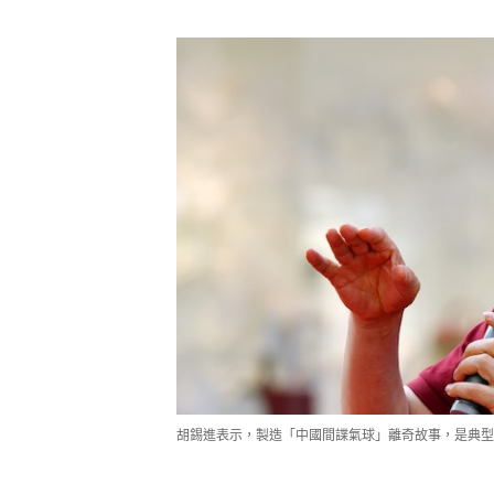
胡錫進表示，製造「中國間諜氣球」離奇故事，是典型