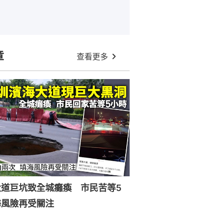
章
查看更多
大道巨坑致全城癱瘓 市民苦等5
海風險再受關注