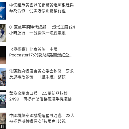
中使館斥美國以吊銷簽證阻阿根廷與
華為合作 促美方停止霸權行徑
01直擊寧德時代總部：｢燈塔工廠｣24
小時運行 一分鐘做一塊鋰電池
《奧德賽》北京首映 中國
Podcaster17分鐘訪談路蘭爆紅全球
熱議
汕頭政府遭廣東省安委會約談 要求
反思事故多發 「鐵手腕」整頓
華為余承東口誤 2.5萬新品錯報
2499 再提存儲價格瘋漲手機漲價
中國粉絲泰國機場追星釀混亂 22人
被拒登機兼遭保安｢拉眼角｣歧視
:11