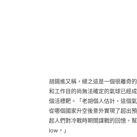
胡錫進又稱，總之這是一個很離奇的
和工作目的尚無法確定的氣球已經成
個活標靶。「老胡個人估計，這個氣
從哪個國家升空後意外實現了超出預
起人們對冷戰時期間諜戰的回憶，幫
low。」
不過，中國外交部同日晚證實，「該
等科研，受西風帶影響，且自身控制
線。」並稱，中方對飛艇因不可抗力
保持溝通，妥善處理這次因不可抗力
隨後，胡錫進再次發文稱，「是中國
講政治，飛艇又非無人機，被刮到哪