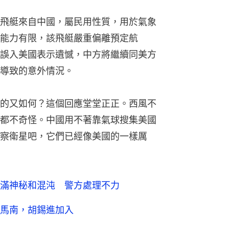
察衛星吧，它們已經像美國的一樣厲
滿神秘和混沌 警方處理不力
馬南，胡錫進加入
進質疑干預經營 文章旋遭刪除