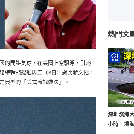
熱門文
國的間諜氣球，在美國上空飄浮，引起
總編輯胡錫進周五（3日）對此發文指，
是典型的「美式流氓做法」。
深圳濱海
小時 填