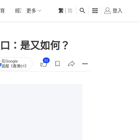
育
經濟
更多
01深圳
繁
觀點
|
简
健康
好食玩飛
登入
女
口：是又如何？
52
在Google
追蹤《香港01》