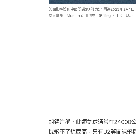
美國指控疑似中國間諜氣球犯境：圖為2023年2月1
蒙大拿州（Montana）比靈斯（Billings）上空出現。（R
胡錫進稱，此類氣球通常在24000
機飛不了這麼高，只有U2等間諜飛