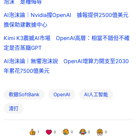
泡沫 是種侮辱
AI泡沫論｜Nvidia撐OpenAI 據報提供2500億美元
擔保助建數據中心
Kimi K3震撼AI市場 OpenAI高層：相當不錯但不確
定是否蒸餾GPT
AI泡沫論｜無懼泡沫說 OpenAI增算力開支至2030
年累花7500億美元
軟銀SoftBank
OpenAI
AI人工智能
渣打
1
0
0
0
0