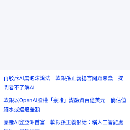
再駁斥AI屬泡沫說法 軟銀孫正義揚言問題愚蠢 提
問者不了解AI
軟銀以OpenAI股權「豪賭」謀融資百億美元 倘估值
縮水或遭追差額
豪賭AI登亞洲首富 軟銀孫正義狠話︰稱人工智能處