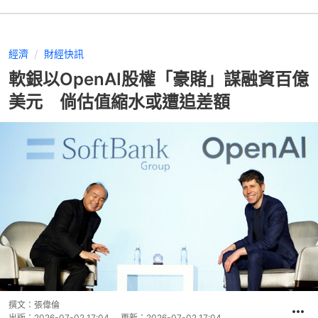
經濟
財經快訊
軟銀以OpenAI股權「豪賭」謀融資百億
美元 倘估值縮水或遭追差額
撰文：
張偉倫
出版：
2026-07-02 17:04
更新：
2026-07-02 17:04