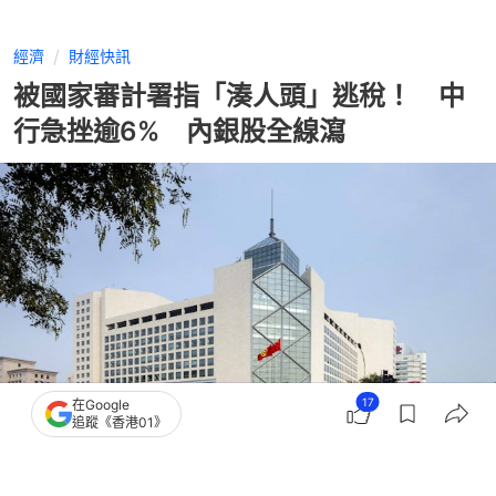
經濟
財經快訊
被國家審計署指「湊人頭」逃稅！ 中
行急挫逾6% 內銀股全線瀉
17
在Google
追蹤《香港01》
撰文：
黃捷
出版：
2026-06-25 13:48
更新：
2026-06-25 13:53