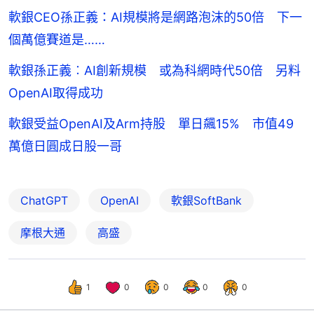
軟銀CEO孫正義：AI規模將是網路泡沫的50倍 下一
個萬億賽道是……
軟銀孫正義︰AI創新規模 或為科網時代50倍 另料
OpenAI取得成功
軟銀受益OpenAI及Arm持股 單日飆15% 市值49
萬億日圓成日股一哥
ChatGPT
OpenAI
軟銀SoftBank
摩根大通
高盛
1
0
0
0
0