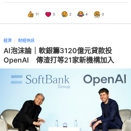
11
0
2
4
0
經濟
財經快訊
AI泡沫論｜軟銀籌3120億元貸款投
OpenAI 傳渣打等21家新機構加入