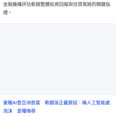
金融機構評估軟銀整體投資回報與信貸風險的關鍵指
標。
豪賭AI登亞洲首富 軟銀孫正義狠話︰稱人工智能處
泡沫 是種侮辱