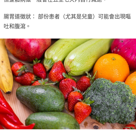
腸胃道徵狀： 部份患者（尤其是兒童）可能會出現嘔
吐和腹瀉。