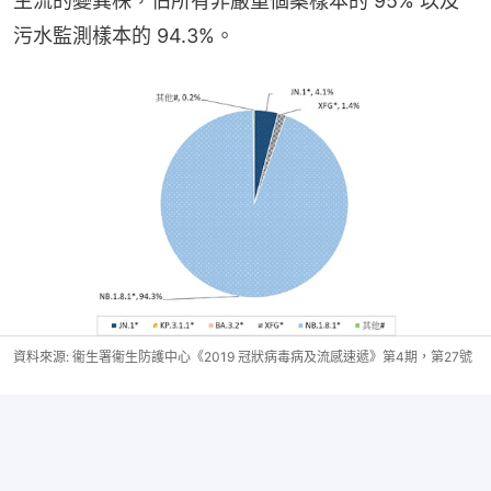
主流的變異株，佔所有非嚴重個案樣本的 95% 以及
污水監測樣本的 94.3%。
資料來源: 衞生署衞生防護中心《2019 冠狀病毒病及流感速遞》第4期，第27號