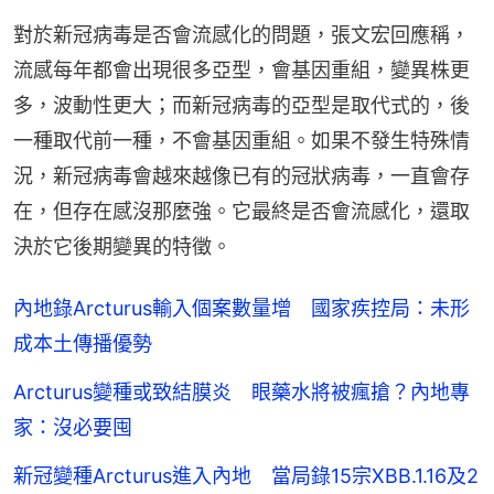
對於新冠病毒是否會流感化的問題，張文宏回應稱，
流感每年都會出現很多亞型，會基因重組，變異株更
多，波動性更大；而新冠病毒的亞型是取代式的，後
一種取代前一種，不會基因重組。如果不發生特殊情
況，新冠病毒會越來越像已有的冠狀病毒，一直會存
在，但存在感沒那麼強。它最終是否會流感化，還取
決於它後期變異的特徵。
內地錄Arcturus輸入個案數量增 國家疾控局：未形
成本土傳播優勢
Arcturus變種或致結膜炎 眼藥水將被瘋搶？內地專
家：沒必要囤
新冠變種Arcturus進入內地 當局錄15宗XBB.1.16及2