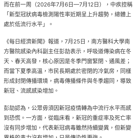
而在前一周（2026年7月6日—7月12日），中疾控稱
「新型冠狀病毒檢測陽性率近期呈上升趨勢，總體上
處於低流行水平」。
《每日經濟新聞》報道，7月25日，南方醫科大學南
方醫院感染內科副主任彭劼表示，呼吸道傳染病在冬
天、春天高發，核心原因是冬季門窗緊閉、通風差；
而當下夏季高溫，市民長期處於密閉的冷氣房，同樣
形成封閉傳播環境，病毒傳播條件與冬季趨同，導致
新冠、流感感染增加。
彭劼認為，公眾毋須因新冠疫情轉為中流行水平而感
到恐慌。一方面，從臨床看，新冠的重症率及死亡率
沒有同步增加，代表新冠病毒雖然持續變異，但新變
異株的毒力沒有增加，只是傳染性更強。