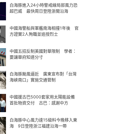
白海豚進入24小時警戒線局部風力恐
超巴威 最快周日登陸浙閩沿海
中國海警船與軍艦南海相撞1年後 官
方證實2人殉職並追授烈士
中國五招反制美國對華限制 學者：
要讓華府知道分寸
白海豚颱風逼近 廣東宣布對「台灣
海峽南口」實施交通管制
中國援古巴5000套家用太陽能設備
首批物資交付 古巴：感謝中方
白海豚中心風力達15級料今晚移入東
海 9日登陸浙江福建沿海一帶