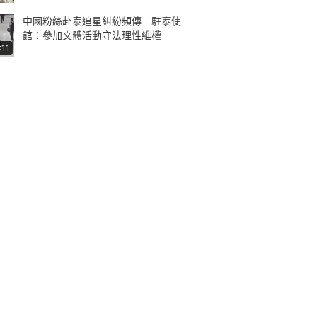
中國粉絲赴泰追星糾紛頻傳 駐泰使
館：參加文體活動守法理性維權
:11