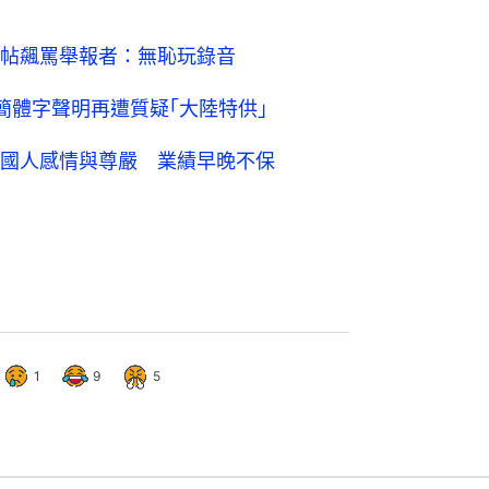
帖飆罵舉報者：無恥玩錄音
簡體字聲明再遭質疑｢大陸特供｣
國人感情與尊嚴 業績早晚不保
1
9
5