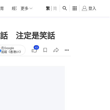
育
經濟
更多
01深圳
繁
觀點
|
简
健康
好食玩飛
登入
女
話 注定是笑話
43
在Google
追蹤《香港01》