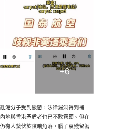
+
6
亂港分子受到嚴懲，法律漏洞得到補
內地與香港矛盾者也已不敢露頭。但在
仍有人蟄伏於陰暗角落，腦子裏殘留著