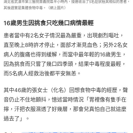
湖北省武漢市第三醫院首義院區半小時內，接連收治了5名症狀極其相似的患者，
其後證實是集體食物中毒。（網上圖片）
16歲男生因挑食只吃幾口病情最輕
患者當中有2名女子情況最為嚴重，出現劇烈嘔吐，
直至晚上8時許才停止，面部才漸見血色；另外2名女
病人的腹痛也得到緩解，而當中最年輕的16歲男生，
因為挑食而只嘗了幾口四季頭，結果中毒程度最輕，
而5名病人經救治後都平安無恙。
其中46歲的張女士（化名）回想食物中毒的經歷，聲
音仍止不住地顫抖，憶述當時情況「胃裡像有隻手在
擰，汗把衣服濕透了好幾層，那會兒真怕自己就這麼
過去了」。