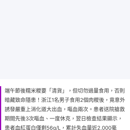
端午節後糯米糉要「清貨」，但切勿過量食用，否則
暗藏致命隱患！浙江1名男子食用2個肉糉後，竟意外
誘發嚴重上消化道大出血，嘔血兩次。患者送院搶救
期間先後3次嘔血、一度休克，翌日檢查結果顯示，
患者血紅蛋白僅剩56g/L，累計失血量近2,000毫