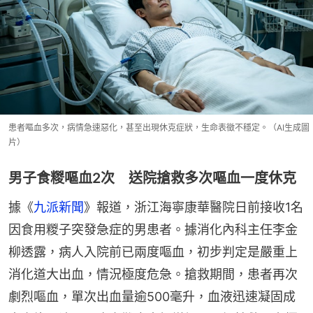
患者嘔血多次，病情急速惡化，甚至出現休克症狀，生命表徵不穩定。（AI生成圖
片）
男子食糉嘔血2次 送院搶救多次嘔血一度休克
據《
九派新聞
》報道，浙江海寧康華醫院日前接收1名
因食用糉子突發急症的男患者。據消化內科主任李金
柳透露，病人入院前已兩度嘔血，初步判定是嚴重上
消化道大出血，情況極度危急。搶救期間，患者再次
劇烈嘔血，單次出血量逾500毫升，血液迅速凝固成