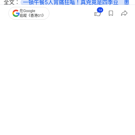
全文：
一頓午餐5人胃痛狂嘔！真兇竟是四季豆　患
14
在Google
者：胃裏像有隻手在擰
追蹤《香港01》
台酗酒無業遊民患肝硬化嘔血 醫生：掀開衣服肚臍
噴血爆上天花板
狂打嗝持續1周！60歲男驚揭肝腫瘤大到20cm 醫生
列肝癌2大症狀
端午節｜網傳食粽有禁忌 8類人不宜多吃 2招避免
胃酸倒流火燒心
熱話
健康百科
肝病
肝硬化
消化道疾病
浙江