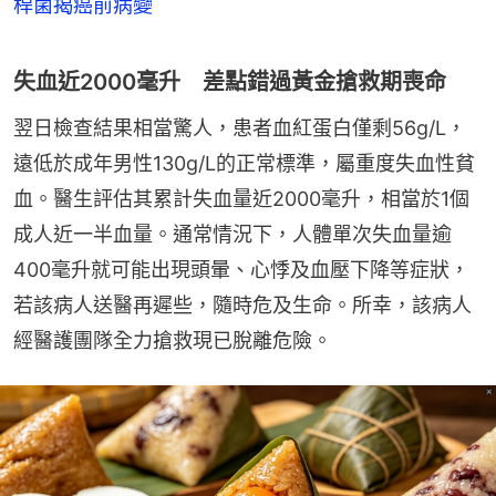
桿菌揭癌前病變
失血近2000毫升 差點錯過黃金搶救期喪命
翌日檢查結果相當驚人，患者血紅蛋白僅剩56g/L，
遠低於成年男性130g/L的正常標準，屬重度失血性貧
血。醫生評估其累計失血量近2000毫升，相當於1個
成人近一半血量。通常情況下，人體單次失血量逾
400毫升就可能出現頭暈、心悸及血壓下降等症狀，
若該病人送醫再遲些，隨時危及生命。所幸，該病人
經醫護團隊全力搶救現已脫離危險。