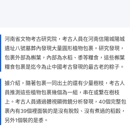
河南省文物考古研究院，考古人員在河南信陽城陽城
遺址八號墓葬內發現大量圓形植物包裹。研究發現，
包裹外部為槲葉，內部為水稻、黍等糧食，這些槲葉
糧食包裹是迄今為止中國考古發現的最古老的粽子。
據介紹，隨著包裹一同出土的還有少量樹枝，考古人
員推測這些植物包裹幾個為一組，串在或繫在樹枝
上。考古人員通過體視顯微鏡分析發現，40個完整包
裹內有39個裡面裝的是沒有脫殼、沒有煮過的稻穀，
另外1個裝的是黍。