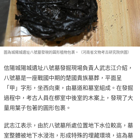
圖為城陽城遺址八號墓發現的圓形植物包裹。（河南省文物考古研究院供圖）
信陽城陽城遺址八號墓發掘現場負責人武志江介紹，
八號墓是一座戰國中期的楚國貴族墓葬，平面呈
「甲」字形，坐西向東，由墓道和墓室組成。在發掘
過程中，考古人員在槨室中後室的木案上，發現了大
量用葉子包著的圓形包裹。
武志江表示，由於八號墓所處位置地下水位較高，墓
室整體被地下水浸泡，形成特殊的埋藏環境，這為墓