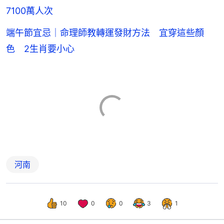
7100萬人次
端午節宜忌｜命理師教轉運發財方法 宜穿這些顏
色 2生肖要小心
河南
10
0
0
3
1