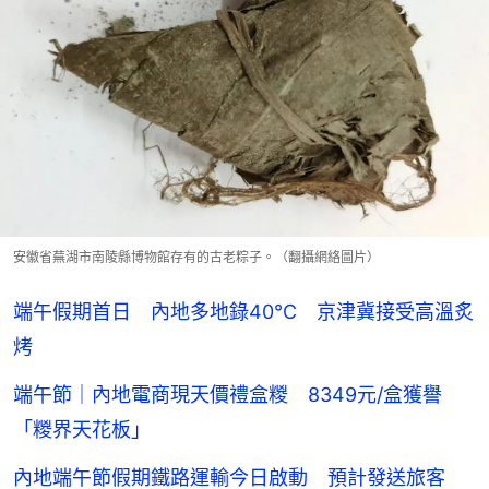
安徽省蕪湖市南陵縣博物館存有的古老粽子。（翻攝網絡圖片）
端午假期首日 內地多地錄40℃ 京津冀接受高溫炙
烤
端午節｜內地電商現天價禮盒糉 8349元/盒獲譽
「糉界天花板」
內地端午節假期鐵路運輸今日啟動 預計發送旅客