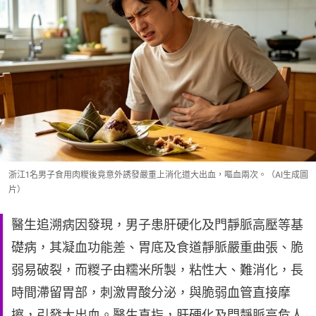
浙江1名男子食用肉糉後竟意外誘發嚴重上消化道大出血，嘔血兩次。（AI生成圖
片）
醫生追溯病因發現，男子患肝硬化及門靜脈高壓等基
礎病，其凝血功能差、胃底及食道靜脈嚴重曲張、脆
弱易破裂，而糉子由糯米所製，粘性大、難消化，長
時間滯留胃部，刺激胃酸分泌，與脆弱血管直接摩
擦，引發大出血。醫生直指，肝硬化及門靜脈高危人