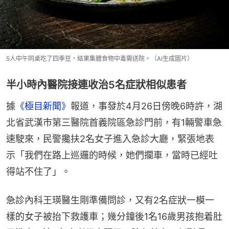
5人中午同桌吃了四季豆，結果集體食物中毒需送院。（AI生成圖片）
半小時內醫院接連收治5名症狀相似患者
據
《極目新聞》
報道，事發於4月26日傍晚6時許，湖
北省武漢市第三醫院首義院區急診門前，有1輛警車急
速駛來，民警攙扶2名女子進入急診大廳，緊張地表
示「我們在路上巡邏的時候，她們攔車，當時已經吐
得站不住了」。
急診內科王瑛醫生剛準備問診，又有2名症狀一模一
樣的女子被抬下救護車；幾分鐘後1名16歲男孩抱着肚