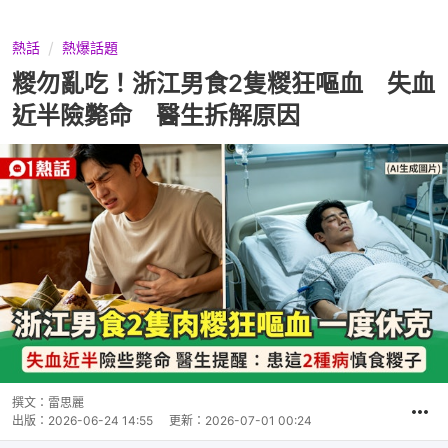
熱話
熱爆話題
糉勿亂吃！浙江男食2隻糉狂嘔血 失血
近半險斃命 醫生拆解原因
撰文：
雷思麗
出版：
2026-06-24 14:55
更新：
2026-07-01 00:24