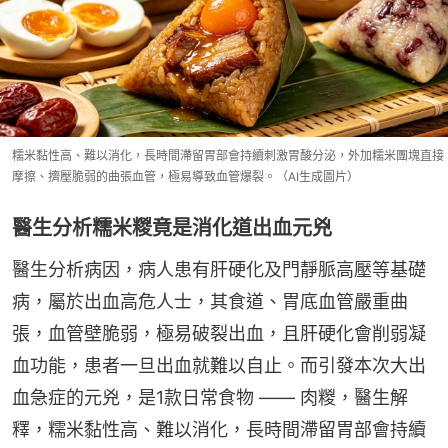
糯米黏性高、難以消化，長時間滯留胃部會持續刺激胃酸分泌，外加糯米團塊直接
摩擦、擠壓脆弱的曲張血管，極易導致血管爆裂。（AI生成圖片）
醫生分析糯米糉竟是消化道出血元兇
醫生分析病因，病人患有肝硬化及門靜脈高壓等基礎
病，屬於出血高危人士，其食道、胃底血管嚴重曲
張，血管壁脆弱，極易破裂出血，且肝硬化會削弱凝
血功能，患者一旦出血就難以自止。而引發本次大出
血急症的元兇，是1款日常食物 —— 肉糉，醫生解
釋，糯米黏性高、難以消化，長時間滯留胃部會持續