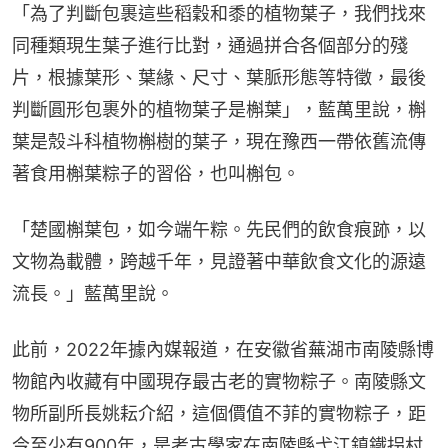
「為了判斷包裹這些稻穀和黍的植物葉子，我們找來
同種類現生葉子進行比對，通過拼合各個部分的殘
片，根據葉形、葉緣、尺寸、葉脈形態等特徵，最後
判斷圓形包裹外的植物葉子是槲葉」，藍萬里說，槲
葉是殼斗科植物槲樹的葉子，現在豫西一帶依舊流傳
著食用槲葉粽子的習俗，也叫槲包。
「楚國槲葉包，如今端午粽。先民們的飲食痕跡，以
文物為載體，跨越千年，見證著中華飲食文化的源遠
流長。」藍萬里說。
此前，2022年據內媒報道，在安徽省蕪湖市南陵縣博
物館內收藏有中國現存最古老的實物粽子。南陵縣文
物所副所長姚耘介紹，這個價值不菲的實物粽子，距
今至少有900年，是考古學家在南陵縣弋江鎮鐵拐村