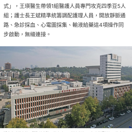
式」，王瑛醫生帶領1組醫護人員專門攻克四季豆5人
組；護士長王斌精準統籌調配護理人員，開放靜脈通
路、急診採血、心電圖採集、輸液給藥這4項操作同
步啟動，無縫連接。