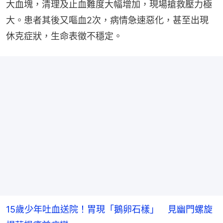
大血塊，清理及止血難度大幅增加，現場搶救壓力極
大。患者其後又嘔血2次，病情急速惡化，甚至出現
休克症狀，生命表徵不穩定。
15歲少年吐血送院！胃現「鵝卵石樣」 見幽門螺旋