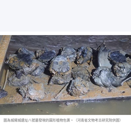
圖為城陽城遺址八號墓發現的圓形植物包裹。（河南省文物考古研究院供圖）