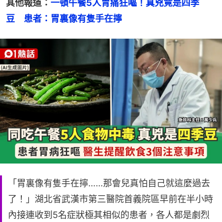
其他報道：
一頓午餐5人胃痛狂嘔！真兇竟是四季
豆　患者：胃裏像有隻手在擰
「胃裏像有隻手在擰……那會兒真怕自己就這麼過去
了！」湖北省武漢市第三醫院首義院區早前在半小時
內接連收到5名症狀極其相似的患者，各人都是劇烈