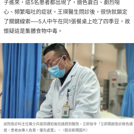
子進來，這5名患者都出現了，臉色蒼白、劇烈噁
心、頻繁嘔吐的症狀。王瑛醫生問診後，很快就鎖定
了關鍵線索──5人中午在同1張餐桌上吃了四季豆，故
懷疑這是集體食物中毒。
該院急診科主任萬少兵接到通知後迅速趕到醫院，立即指令「立即開啟急診綠色通
道，患者由專人負責，優先處置」。（極目新聞圖片）