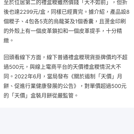
至於位居第二的禮盒糉雖然價錢「大不如前」，但折
後也達2299元/盒，同樣已經賣完。據介紹，產品設8
個糉子、4包各5克的烏龍茶及1個香囊，且燙金印刷
的外殼上有一個皮革鎖扣和一個皮革提手，十分精
緻。
回頭看線下方面，線下普通禮盒糉現貨掛牌價均不超
過500元，與線上電商平台的天價禮盒糉情況大不
同。2022年6月，當局發布《關於遏制「天價」月
餅、促進行業健康發展的公告》，對單價超過500元
的「天價」盒裝月餅從嚴監管。