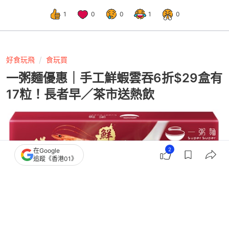
1
0
0
1
0
好食玩飛
食玩買
一粥麵優惠｜手工鮮蝦雲吞6折$29盒有
17粒！長者早／茶市送熱飲
2
在Google
追蹤《香港01》