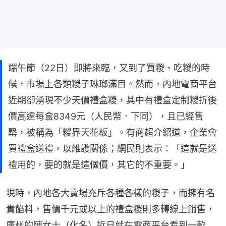
端午節（22日）即將來臨，又到了買糉、吃糉的時
候，市場上各類糉子琳瑯滿目。然而，內地電商平台
近期卻湧現不少天價禮盒糉，其中有禮盒定制糉折後
價高達每盒8349元（人民幣．下同），且已經售
罄，被稱為「糉界天花板」。有商超介紹道，企業會
買禮盒送禮，以維護關係；網民則表示：「這就是送
禮用的，要的就是這個價，其它的不重要。」
現時，內地各大賣場充斥各種各樣的糉子，而擁有名
貴餡料，售價千元或以上的禮盒糉則多轉線上銷售，
廣州的陳女士（化名）近日就在電商平台看到一款