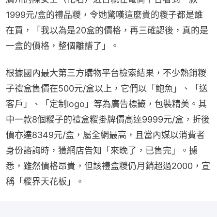
1999元/盒的禮品糉，令她驚嘆這麼貴的糉子都是誰
在買，「我以為是20盒的價格，再三確認後，真的是
一盒的價格，整個離譜了」。
根據國內最大第三方購物平台檢索結果，不少熱銷糉
子禮盒售價在500元/盒以上，它們以「鮑魚」、「送
客戶」、「定制logo」等為廣告標籤，包裝精美。其
中一款8個糉子的禮盒糉掛牌價高達9999元/盒，折後
價亦達8349元/盒，屬全網最高，且當內媒以消費者
身份諮詢時，獲網店告知「來晚了，已售完」。據
悉，雖然價格昂貴，但該禮盒糉仍月銷超過2000，宣
稱「糉界天花板」。