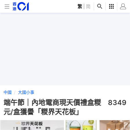
繁
|
简
中國
大國小事
端午節｜內地電商現天價禮盒糉 8349
元/盒獲譽「糉界天花板」