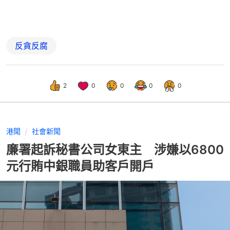
反貪反腐
2
0
0
0
0
港聞
社會新聞
廉署起訴秘書公司女東主 涉嫌以6800
元行賄中銀職員助客戶開戶