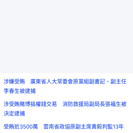
涉嫌受賄 廣東省人大常委會原黨組副書記、副主任
李春生被逮捕
涉受賄賭博搞權錢交易 消防救援局副局長張福生被
決定逮捕
受賄近3500萬 雲南省政協原副主席黃毅判監13年