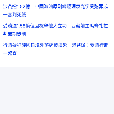
涉貪逾1.52億 中國海油原副總經理袁光宇受賄罪成
一審判死緩
受賄逾1.58億但因檢舉他人立功 西藏前主席齊扎拉
判無期徒刑
行賄疑犯薛國泉境外落網被遣返 追逃辦：受賄行賄
一起查