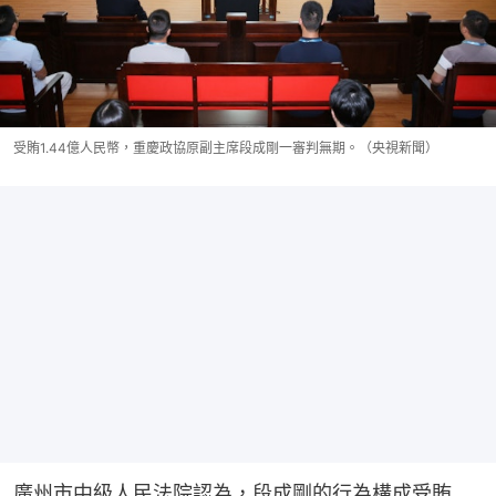
受賄1.44億人民幣，重慶政協原副主席段成剛一審判無期。（央視新聞）
廣州市中級人民法院認為，段成剛的行為構成受賄