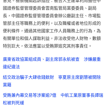
意見。檢察機關起訴指控：被告人王建軍利用擔任中
國證券監督管理委員會雲南監管局黨委委員、副局
長，中國證券監督管理委員會辦公廳副主任、市場監
管部主任等職務上的便利，以及職權或者地位形成的
便利條件，通過其他國家工作人員職務上的行為，為
有關單位和個人謀取利益，非法收受他人財物，數額
特別巨大，依法應當以受賄罪追究其刑事責任。
廣東省政協黨組成員、副主席郭永航被查 涉嫌嚴重
違紀違法
結交政治騙子大肆收錢斂財 寧夏原主席劉慧被開除
黨籍
受賄兼內幕交易等涉案逾7億 中航工業原董事長譚瑞
松被判死緩