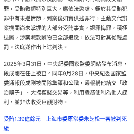
罪，受賄數額特別巨大，應依法懲處。鑑於其受賄犯
罪中有未遂情節，到案後如實供述罪行，主動交代辦
案機關尚未掌握的大部分受賄事實，認罪悔罪，積極
退贓，涉案贓款贓物已全部追繳，依法可對其從輕處
罰。法庭遂作出上述判決。
2025年3月31日，中央紀委國家監委網站發布消息，
段成剛在任上被查。同年9月28日，中央紀委國家監
委通報段成剛被開除黨籍和公職，通報稱他結交「政
治騙子」、大搞權錢交易等，利用職務便利為他人謀
利，並非法收受巨額財物。
受賄1.39億餘元 上海市委原常委朱芝松一審被判死
緩