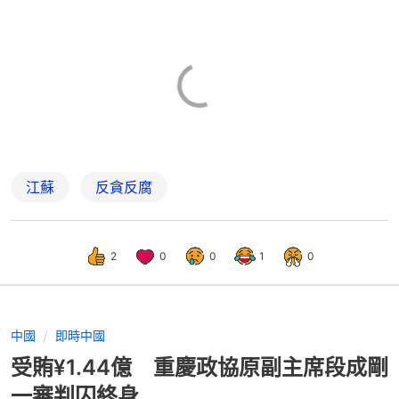
江蘇
反貪反腐
2
0
0
1
0
中國
即時中國
受賄¥1.44億 重慶政協原副主席段成剛
一審判囚終身