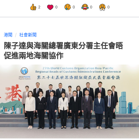
2
0
0
0
0
港聞
社會新聞
陳子達與海關總署廣東分署主任會晤
促進兩地海關協作