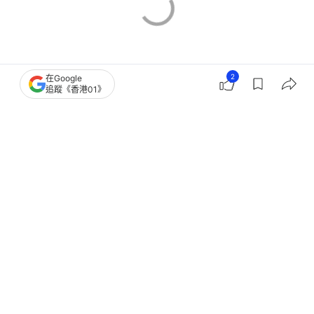
2
在Google
追蹤《香港01》
海關
陳子達
中國海關總署
廣東
1
0
0
0
0
港聞
政情