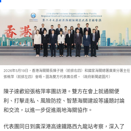
2026年5月19日，香港海關關長陳子達（前排右四）和國家海關總署廣東分署主任
張格萍（前排左四）會晤。圖為雙方代表團合照。（政府新聞處圖片）
陳子達歡迎張格萍率團訪港。雙方在會上就通關便
利、打擊走私、風險防控、智慧海關建設等議題討論
和交流，以進一步促進兩地海關協作。
代表團同日到廣深港高速鐵路西九龍站考察，深入了