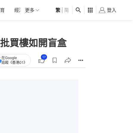
育
經濟
更多
01深圳
繁
觀點
|
简
健康
好食玩飛
登入
女
批買樓如開盲盒
17
在Google
追蹤《香港01》