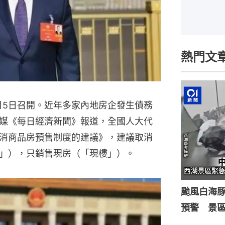
熱門文
3月5日召開。近年多家內地房企發生債務
媒《每日經濟新聞》報道，全國人大代
消商品房預售制度的建議》，建議取消
」），只銷售現房（「現樓」）。
颱風白海
預警 景