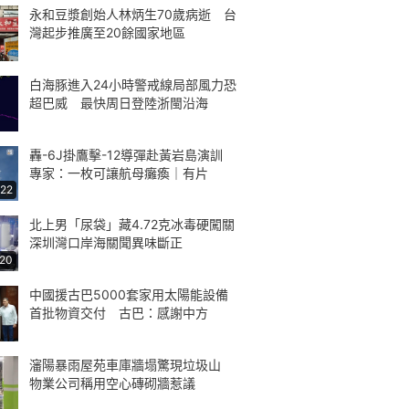
永和豆漿創始人林炳生70歲病逝 台
灣起步推廣至20餘國家地區
白海豚進入24小時警戒線局部風力恐
超巴威 最快周日登陸浙閩沿海
轟-6J掛鷹擊-12導彈赴黃岩島演訓
專家：一枚可讓航母癱瘓｜有片
:22
北上男「尿袋」藏4.72克冰毒硬闖關
深圳灣口岸海關聞異味斷正
:20
中國援古巴5000套家用太陽能設備
首批物資交付 古巴：感謝中方
瀋陽暴雨屋苑車庫牆塌驚現垃圾山
物業公司稱用空心磚砌牆惹議