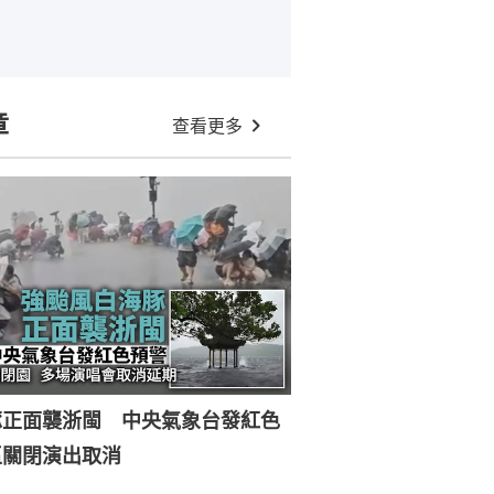
章
查看更多
豚正面襲浙閩 中央氣象台發紅色
區關閉演出取消