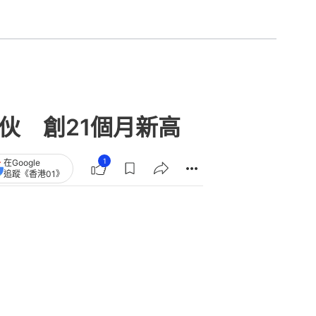
6伙 創21個月新高
1
在Google
追蹤《香港01》