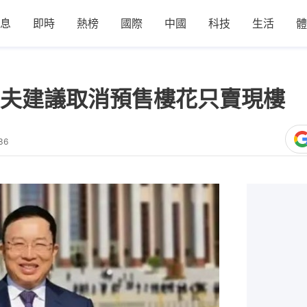
息
即時
熱榜
國際
中國
科技
生活
體
夫建議取消預售樓花只賣現樓 
36