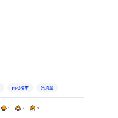
內地樓市
負資產
1
2
0