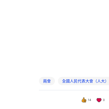
兩會
全國人民代表大會（人大）
14
0