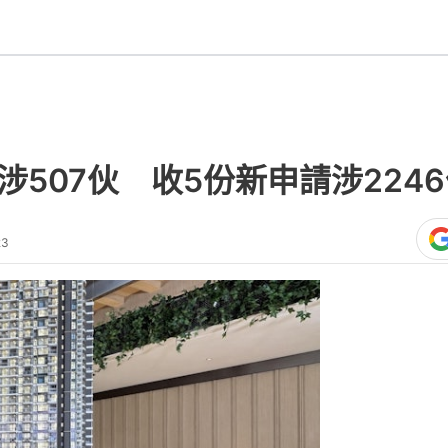
涉507伙 收5份新申請涉224
23