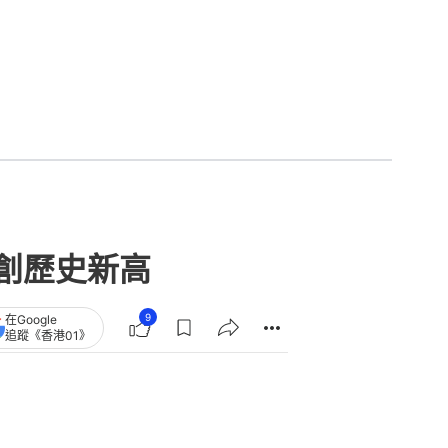
額創歷史新高
9
在Google
追蹤《香港01》