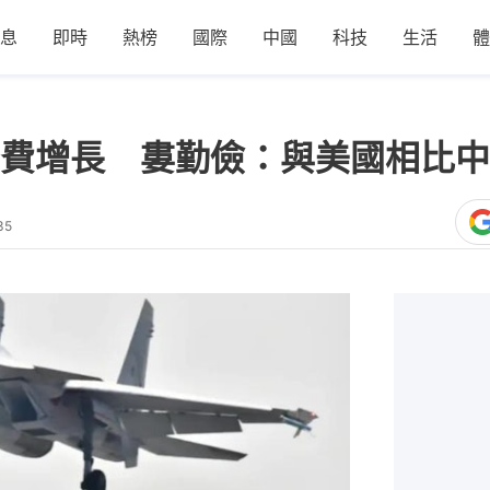
息
即時
熱榜
國際
中國
科技
生活
體
費增長 婁勤儉：與美國相比中
35