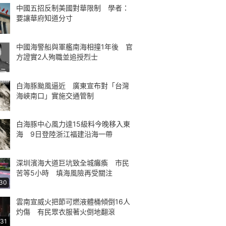
中國五招反制美國對華限制 學者：
要讓華府知道分寸
中國海警船與軍艦南海相撞1年後 官
方證實2人殉職並追授烈士
白海豚颱風逼近 廣東宣布對「台灣
海峽南口」實施交通管制
白海豚中心風力達15級料今晚移入東
海 9日登陸浙江福建沿海一帶
深圳濱海大道巨坑致全城癱瘓 市民
苦等5小時 填海風險再受關注
:30
雲南宣威火把節可燃液體桶傾倒16人
灼傷 有民眾衣服著火倒地翻滾
:31