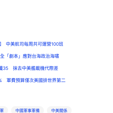
 中美航司每周共可運營100班
全「劇本」應對台海政治海嘯
殲35 抹去中美艦載機代際差
7.2% 軍費預算僅次美國排世界第二
軍
中國軍事軍備
中美關係