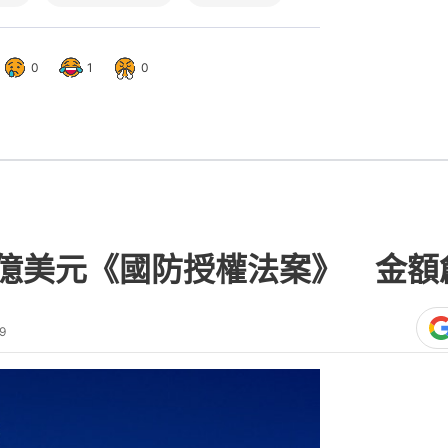
0
1
0
5萬億美元《國防授權法案》 金
9