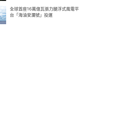
全球首座16萬億瓦張力腿浮式風電平
台「海油安瀾號」投運