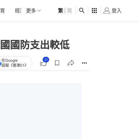
育
經濟
更多
01深圳
繁
觀點
|
简
健康
好食玩飛
登入
女
國國防支出較低
21
在Google
追蹤《香港01》