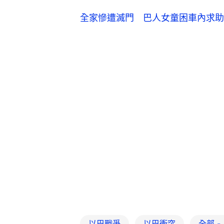
全家慘遭滅門 巴人女童困車內求助
以巴戰爭
以巴衝突
全部 -