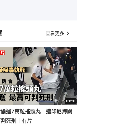
章
查看更多
01:20
涉偷運7萬粒搖頭丸 遭印尼海關
可判死刑｜有片