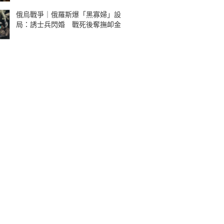
俄烏戰爭｜俄羅斯爆「黑寡婦」設
局：誘士兵閃婚 戰死後奪撫卹金