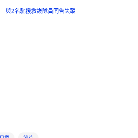
 與2名馳援救護隊員同告失蹤
 兒童
飢荒