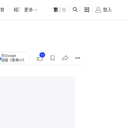
育
經濟
更多
01深圳
繁
觀點
|
简
健康
好食玩飛
登入
女
11
在Google
追蹤《香港01》