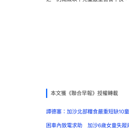
本文獲《聯合早報》授權轉載
譚德塞：加沙北部糧食嚴重短缺10
困車內致電求助 加沙6歲女童失蹤