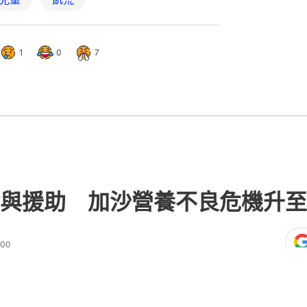
1
0
7
與援助 加沙營養不良危機升至
:00
熱門文