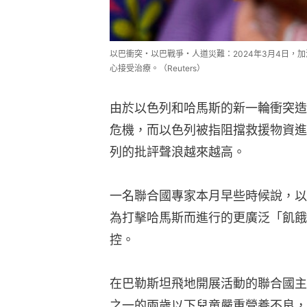
以巴衝突・以巴戰爭・人道災難：2024年3月4日，
心接受治療。（Reuters）
由於以色列和哈馬斯的新一輪衝突造
危機，而以色列被指阻擋救援物資進
列的批評聲浪越來越高。
一名聯合國專家本月早些時候說，以
為打擊哈馬斯而進行的更廣泛「飢餓
控。
在巴勒斯坦飛地開展活動的聯合國主
之一的兩歲以下兒童嚴重營養不良，