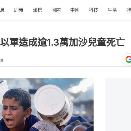
息
即時
熱榜
國際
中國
科技
生活
體
以軍造成逾1.3萬加沙兒童死亡
36