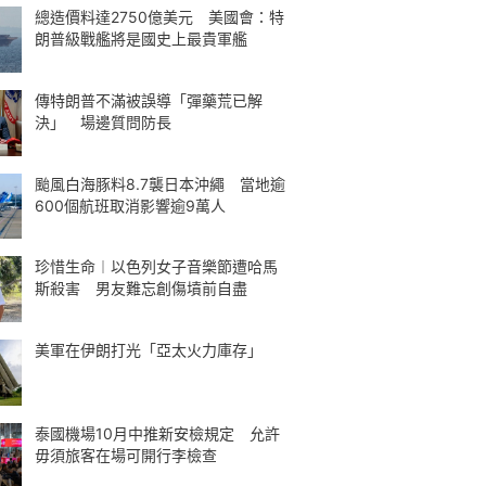
總造價料達2750億美元 美國會：特
朗普級戰艦將是國史上最貴軍艦
傳特朗普不滿被誤導「彈藥荒已解
決」 場邊質問防長
颱風白海豚料8.7襲日本沖繩 當地逾
600個航班取消影響逾9萬人
珍惜生命︱以色列女子音樂節遭哈馬
斯殺害 男友難忘創傷墳前自盡
美軍在伊朗打光「亞太火力庫存」
泰國機場10月中推新安檢規定 允許
毋須旅客在場可開行李檢查