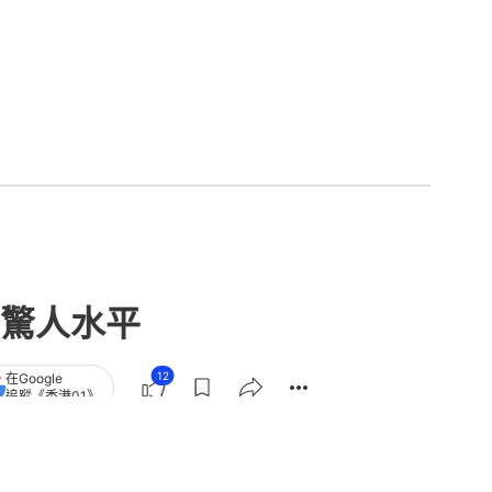
驚人水平
12
在Google
追蹤《香港01》
章
查看更多