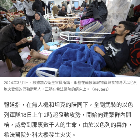
2024年3月1日，根據加沙衛生官員所講，那些在輪候領取物資與食物時因以色列
炮火受傷的巴勒斯坦人，正躺在希法醫院的病床上。（Reuters）
報道指，在無人機和坦克的陪同下，全副武裝的以色
列軍隊18日上午2時起發動攻勢，開始向建築群內開
槍，威脅到那裏數千人的生命，由於以色列的轟炸，
希法醫院外科大樓發生火災。