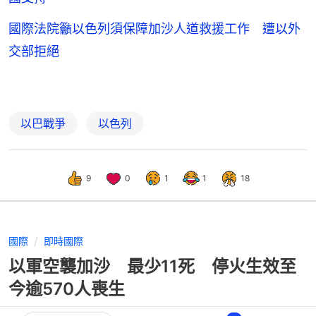
國際法院籲以色列須保障加沙人道救援工作 遭以外
交部拒絕
以巴戰爭
以色列
9
0
1
1
18
國際
即時國際
以軍空襲加沙 最少11死 停火生效至
今逾570人喪生