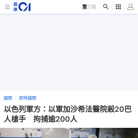
繁
|
简
國際
即時國際
以色列軍方：以軍加沙希法醫院殺20巴
人槍手 拘捕逾200人