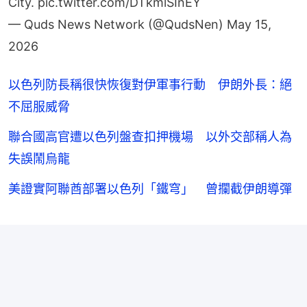
City.
pic.twitter.com/DTkmlSInEY
— Quds News Network (@QudsNen)
May 15,
2026
以色列防長稱很快恢復對伊軍事行動 伊朗外長：絕
不屈服威脅
聯合國高官遭以色列盤查扣押機場 以外交部稱人為
失誤鬧烏龍
美證實阿聯酋部署以色列「鐵穹」 曾攔截伊朗導彈