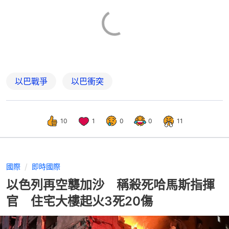
以巴戰爭
以巴衝突
10
1
0
0
11
國際
即時國際
以色列再空襲加沙 稱殺死哈馬斯指揮
官 住宅大樓起火3死20傷