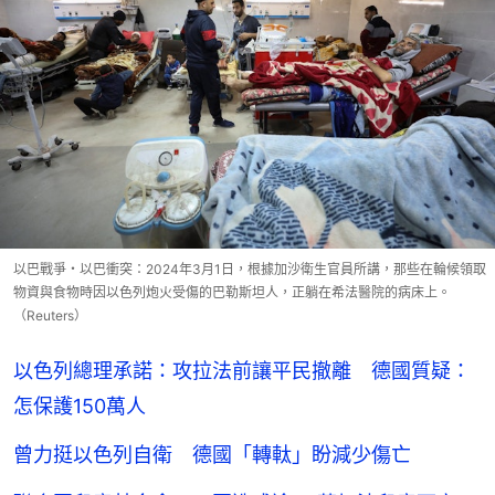
以巴戰爭・以巴衝突：2024年3月1日，根據加沙衛生官員所講，那些在輪候領取
物資與食物時因以色列炮火受傷的巴勒斯坦人，正躺在希法醫院的病床上。
（Reuters）
以色列總理承諾：攻拉法前讓平民撤離 德國質疑：
怎保護150萬人
曾力挺以色列自衛 德國「轉軚」盼減少傷亡