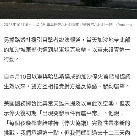
2025年10月19日，以色列軍車停在以色列與加沙邊境的以色列一側。(Reuters)
另據路透社援引目擊者說法報道，當天加沙地帶北部
的加沙城東部也遭到以軍坦克攻擊。以軍未證實這一
行動。
自本月10日以軍與哈馬斯達成的加沙停火首階段協議
生效以來，雙方互相指責對方違反協議、發動襲擊。
美國國務卿魯比奧當天雖未提及以軍此次空襲，但表
示停火後初期「出現突發事件實屬平常」。他說：
「每個夜晚都會給維持（停火協議）完整性帶來新的
挑戰。我們承認這一點，但我們感到過去十二三天內