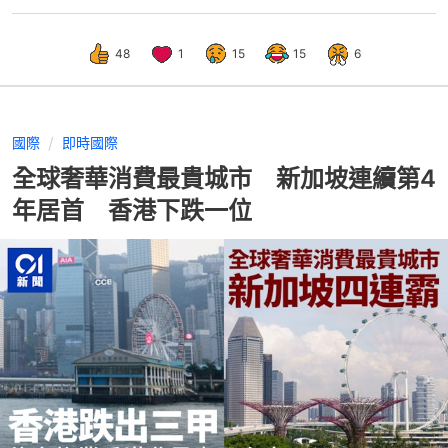
48
1
15
15
6
國際
即時國際
全球奢華消費最貴城市 新加坡連續第4
年居首 香港下跌一位