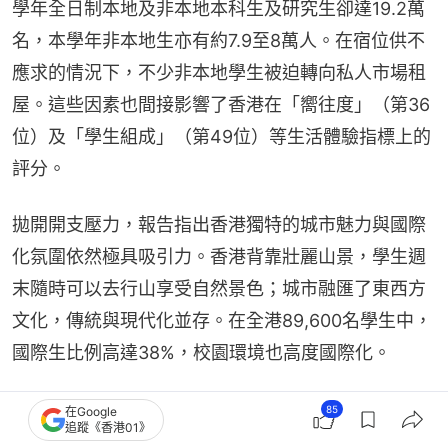
學年全日制本地及非本地本科生及研究生卻達19.2萬
名，本學年非本地生亦有約7.9至8萬人。在宿位供不
應求的情況下，不少非本地學生被迫轉向私人市場租
屋。這些因素也間接影響了香港在「嚮往度」（第36
位）及「學生組成」（第49位）等生活體驗指標上的
評分。
拋開開支壓力，報告指出香港獨特的城市魅力與國際
化氛圍依然極具吸引力。香港背靠壯麗山景，學生週
末隨時可以去行山享受自然景色；城市融匯了東西方
文化，傳統與現代化並存。在全港89,600名學生中，
國際生比例高達38%，校園環境也高度國際化。
85
在Google
追蹤《香港01》