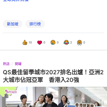
新加坡
排行榜
10
0
0
2
0
熱話
開罐
QS最佳留學城市2027排名出爐！亞洲2
大城市佔冠亞軍 香港入20強