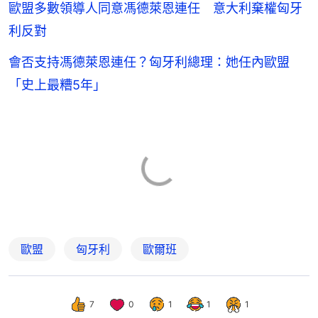
歐盟多數領導人同意馮德萊恩連任 意大利棄權匈牙
利反對
會否支持馮德萊恩連任？匈牙利總理：她任內歐盟
「史上最糟5年」
歐盟
匈牙利
歐爾班
7
0
1
1
1