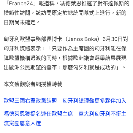
「France24」報道稱，馮德萊恩推遲了對布達佩斯的
禮節性訪問，該訪問原定於總統開幕式上進行，新的
日期尚未確定。
匈牙利歐盟事務部長博卡（Janos Boka）6月30日對
匈牙利媒體表示，「只要作為主席國的匈牙利能在保
障歐盟機構過渡的同時，根據歐洲議會選舉結果展現
出歐洲公民期望的變革，那麼匈牙利就是成功的」。
本文獲觀察者網授權轉載
歐盟三國右翼政黨結盟 匈牙利總理籲更多夥伴加入
馮德萊恩獲提名連任歐盟主席 意大利匈牙利不挺主
流黨團屬意人選