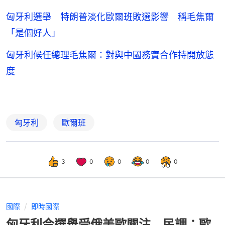
匈牙利選舉 特朗普淡化歐爾班敗選影響 稱毛焦爾
「是個好人」
匈牙利候任總理毛焦爾：對與中國務實合作持開放態
度
匈牙利
歐爾班
3
0
0
0
0
國際
即時國際
匈牙利今選舉受俄美歐關注 民調：歐