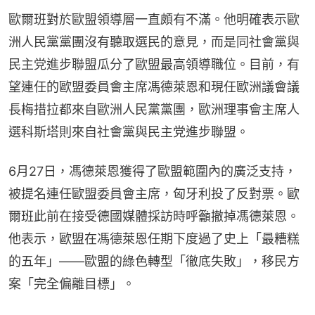
歐爾班對於歐盟領導層一直頗有不滿。他明確表示歐
洲人民黨黨團沒有聽取選民的意見，而是同社會黨與
民主党進步聯盟瓜分了歐盟最高領導職位。目前，有
望連任的歐盟委員會主席馮德萊恩和現任歐洲議會議
長梅措拉都來自歐洲人民黨黨團，歐洲理事會主席人
選科斯塔則來自社會黨與民主党進步聯盟。
6月27日，馮德萊恩獲得了歐盟範圍內的廣泛支持，
被提名連任歐盟委員會主席，匈牙利投了反對票。歐
爾班此前在接受德國媒體採訪時呼籲撤掉馮德萊恩。
他表示，歐盟在馮德萊恩任期下度過了史上「最糟糕
的五年」——歐盟的綠色轉型「徹底失敗」，移民方
案「完全偏離目標」。