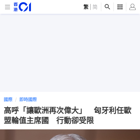
繁
|
简
國際
即時國際
高呼「讓歐洲再次偉大」 匈牙利任歐
盟輪值主席國 行動卻受限