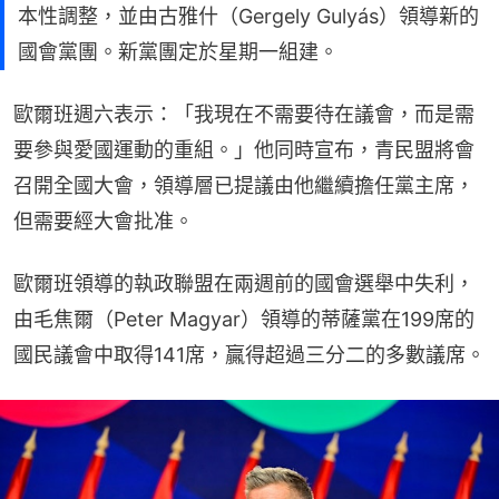
本性調整，並由古雅什（Gergely Gulyás）領導新的
國會黨團。新黨團定於星期一組建。
歐爾班週六表示：「我現在不需要待在議會，而是需
要參與愛國運動的重組。」他同時宣布，青民盟將會
召開全國大會，領導層已提議由他繼續擔任黨主席，
但需要經大會批准。
歐爾班領導的執政聯盟在兩週前的國會選舉中失利，
由毛焦爾（Peter Magyar）領導的蒂薩黨在199席的
國民議會中取得141席，贏得超過三分二的多數議席。