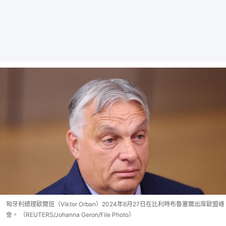
匈牙利總理歐爾班（Viktor Orban）2024年6月27日在比利時布魯塞爾出席歐盟峰
會。 （REUTERS/Johanna Geron/File Photo）