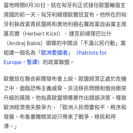
當地時間6月30日，就在匈牙利正式接任歐盟輪值主
席國的前一天，匈牙利總理歐爾班宣布，他所在的匈
牙利執政黨青民盟將和奧地利極右翼政黨自由黨主席
基克爾（Herbert Kickl）、捷克前總理巴比什
（Andrej Babis）領導的中間派「不滿公民行動」黨
組建一個名為「
歐洲愛國者」（Patriots for 
Europe，暫譯）
的政黨聯盟。
歐爾班在聯合新聞發布會上說，歐盟經濟正處於危機
之中，面臨恐怖主義威脅、非法移民問題和俄烏衝突
升級的風險。他指責歐盟領導層作出錯誤決策，導致
歐洲經濟喪失競爭力，「歐洲人民想要和平、秩序和
發展，布魯塞爾精英卻只帶來了戰爭、移民和停
滯。」