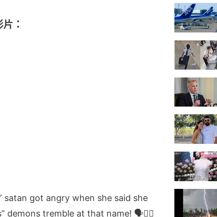
影片：
atan got angry when she said she
” demons tremble at that name! 🗣️✊🏾