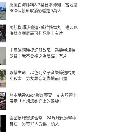
颱風白海豚料8.7襲日本沖繩 當地逾
600個航班取消影響逾9萬人
馬航機師涉偷運7萬粒搖頭丸 遭印尼
海關查獲最高可判死刑｜有片
卡尼演講時提詞器故障 乘機嘲諷特
朗普：我不會視之為陰謀｜有片
珍惜生命︱以色列女子音樂節遭哈馬
斯殺害 男友難忘創傷墳前自盡
熊本地震Aeon爆炸喪妻 丈夫葬禮上
展示「本想讓她穿上的婚紗」
泰國足球賽遇雷擊 24歲球員遭擊中
身亡 另有12人受傷｜慎入