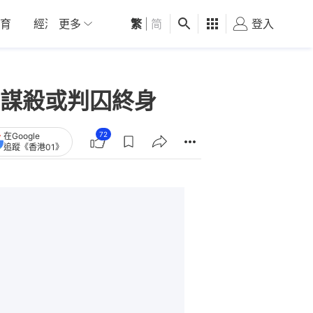
育
經濟
更多
01深圳
繁
觀點
|
简
健康
好食玩飛
登入
女
謀殺或判囚終身
72
在Google
追蹤《香港01》