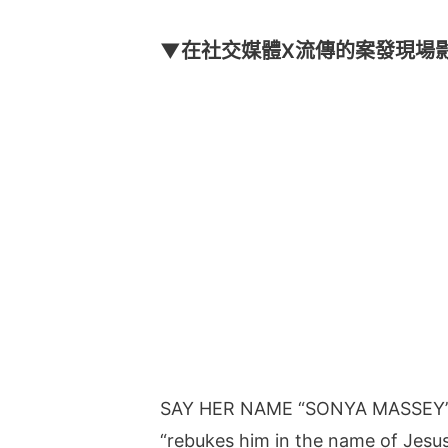
▼在社交媒體X流傳的案發現場
SAY HER NAME “SONYA MASSEY” s
“rebukes him in the name of Jesus