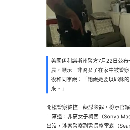
美國伊利諾斯州警方7月22日公
晨，顯示一非裔女子在家中被警察
後和同事說：「她說她要以耶穌的
來。」
開槍警察被控一級謀殺罪，檢察官羅傑斯
中寫道，非裔女子梅西（Sonya M
出沒，涉案警察副警長格雷森（Sean