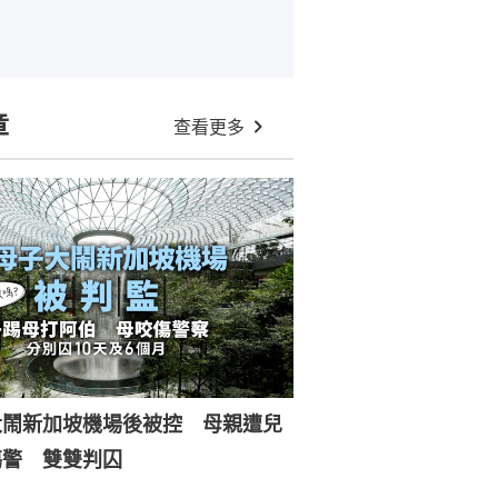
章
查看更多
大鬧新加坡機場後被控 母親遭兒
傷警 雙雙判囚