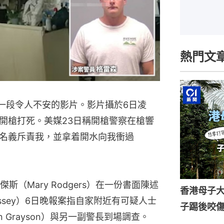
熱門文
布一段令人不安的影片。影片攝於6日凌
開槍打死。美媒23日稱開槍警察在槍響
名義斥責我，並拿着開水向我衝過
（Mary Rodgers）在一份書面陳述
香港母子
assey）6日晚報案指自家附近有可疑人士
子踢後咬
 Grayson）與另一副警長到場調查。