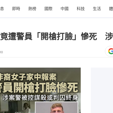
息
即時
熱榜
國際
中國
科技
生活
體
竟遭警員「開槍打臉」慘死 涉
10