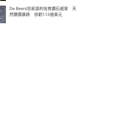
De Beers坦承誤判培育鑽石威脅 天
然鑽價暴跌 慘虧1.13億美元