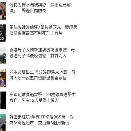
傳特朗普不滿被誤導「彈藥荒已解
決」 場邊質問防長
馬航機師涉偷運7萬粒搖頭丸 遭印尼
海關查獲最高可判死刑｜有片
:20
香港母子大鬧新加坡機場後被控 母
親遭兒子踢後咬傷警 雙雙判囚
熊本女嬰出生15分鐘即遇大地震 母
擁入懷一家五口留影溫馨全家福
泰國足球賽遇雷擊 24歲球員遭擊中
身亡 另有12人受傷｜慎入
韓國網紅玩槓桿ETF慘賠365萬 政
府急降溫股市 交投量3個月新低