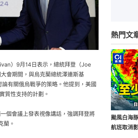
熱門文
livan）9月14日表示，總統拜登（Joe
合國大會期間，與烏克蘭總統澤連斯基
）會面，討論有關俄烏戰爭的策略。他提到，美國
實質性支持的計劃。
輔一個會議上發表視像講話，強調拜登將
颱風白海豚
克蘭。
航班取消影