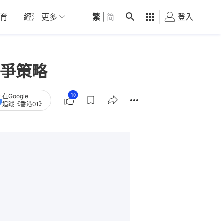
育
經濟
更多
01深圳
繁
觀點
|
简
健康
好食玩飛
登入
女
爭策略
10
在Google
追蹤《香港01》