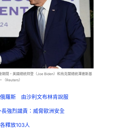
會期間，美國總統拜登（Joe Biden）和烏克蘭總統澤連斯基
（Reuters）
俄羅斯 由沙利文布林肯說服
外長強烈譴責：威脅歐洲安全
各釋放103人