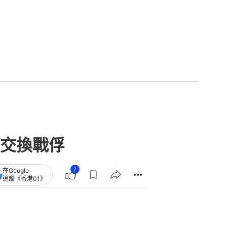
交換戰俘
7
在Google
追蹤《香港01》