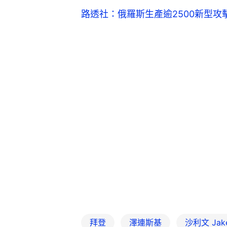
路透社：俄羅斯生產逾2500新型
拜登
澤連斯基
沙利文 Jake 