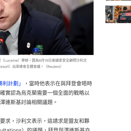
（Lucerne）舉辦。圖為6月16日美國家安全顧問沙利文
k Resort）出席峰會全體會議。（Reuters）
勝利計劃」
，當時他表示在與拜登會晤時
確實認為烏克蘭需要一個全面的戰略以
澤連斯基討論相關議題。
要求，沙利文表示，這請求是盟友和夥
sultations）的議題，拜登與澤連斯基亦