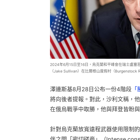
2024年6月15日至16日，烏克蘭和平峰會在瑞士盧塞恩
（Jake Sullivan）在比爾根山度假村（Burgenstoc
澤連斯基8月28日公布一份4階段
「
將向後者提報。對此，沙利文稱，他
在俄烏戰爭中取勝，他與拜登皆盼與
針對烏克蘭放寬遠程武器使用限制的
伴之間「密切磋商」（Intense con