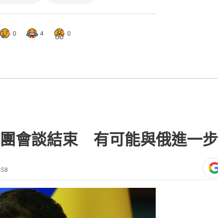
0
4
0
團會談結束 有可能與俄進一步
:58