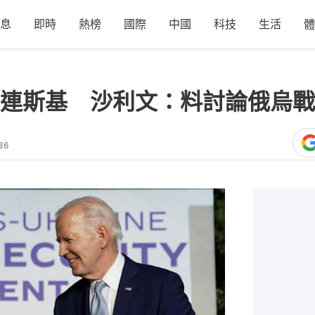
息
即時
熱榜
國際
中國
科技
生活
體
連斯基 沙利文：料討論俄烏戰
36