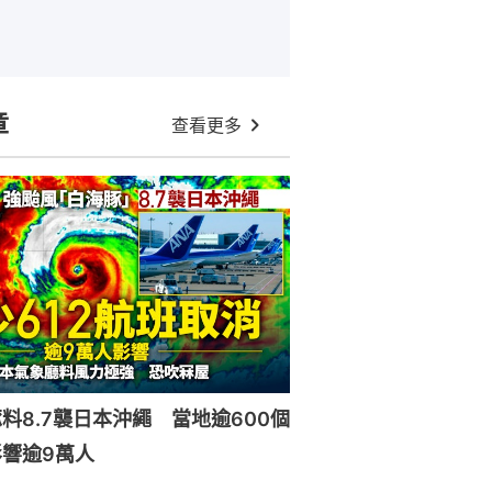
章
查看更多
料8.7襲日本沖繩 當地逾600個
響逾9萬人