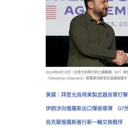
2024年6月13日，在意大利舉行的七國集團（G7）峰
（Volodymyr Zelenskiy）簽署美烏新安全協議後握手。
美媒：拜登允烏用美製武器烏軍打擊
伊朗涉向俄羅斯出口彈道導彈 G7
烏克蘭俄羅斯進行新一輪交換戰俘 