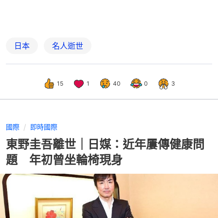
日本
名人逝世
15
1
40
0
3
國際
即時國際
東野圭吾離世｜日媒：近年屢傳健康問
題 年初曾坐輪椅現身