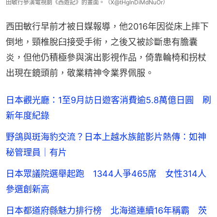
田敏行參演電視劇《西遊記》的畫面。（X@tHgInDiMdNuOr）
西田敏行早前才被日媒報導，他2016年因從床上摔下
倒地，頸椎脫臼接受手術，之後又被診斷患有膽囊
炎，但他仍積極參與演出影視作品，倚靠輪椅和拐杖
出現在鏡頭前，敬業精神令業界佩服。
日本觀光廳：1至9月訪日遊客消費逾5.8萬億日圓 刷
新年度紀錄
野鴿與斑海豹交流？日本上越水族館影片熱傳：如神
秘管理員｜有片
日本眾議院選舉起跑 1344人爭465席 女性314人
參選創新高
日本都道府縣魅力排行榜 北海道連續16年稱霸 茨