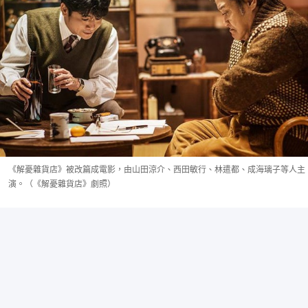
《解憂雜貨店》被改篇成電影，由山田涼介、西田敏行、林遣都、成海璃子等人主
演。（《解憂雜貨店》劇照）