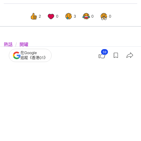
2
0
3
0
0
熱話
開罐
59
在Google
東野圭吾離世 ｜消息太突然震驚全國！
追蹤《香港01》
日本網民:一直給人活躍印象