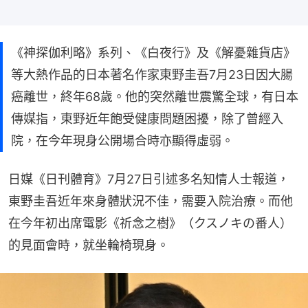
《神探伽利略》系列、《白夜行》及《解憂雜貨店》
等大熱作品的日本著名作家東野圭吾7月23日因大腸
癌離世，終年68歲。他的突然離世震驚全球，有日本
傳媒指，東野近年飽受健康問題困擾，除了曾經入
院，在今年現身公開場合時亦顯得虛弱。
日媒《日刊體育》7月27日引述多名知情人士報道，
東野圭吾近年來身體狀況不佳，需要入院治療。而他
在今年初出席電影《祈念之樹》（クスノキの番人）
的見面會時，就坐輪椅現身。