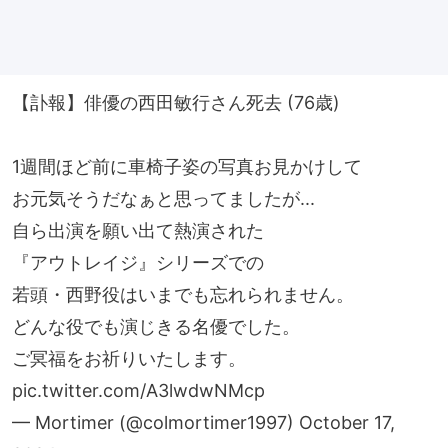
【訃報】俳優の西田敏行さん死去 (76歳)
1週間ほど前に車椅子姿の写真お見かけして
お元気そうだなぁと思ってましたが...
自ら出演を願い出て熱演された
『アウトレイジ』シリーズでの
若頭・西野役はいまでも忘れられません。
どんな役でも演じきる名優でした。
ご冥福をお祈りいたします。
pic.twitter.com/A3lwdwNMcp
— Mortimer (@colmortimer1997)
October 17,