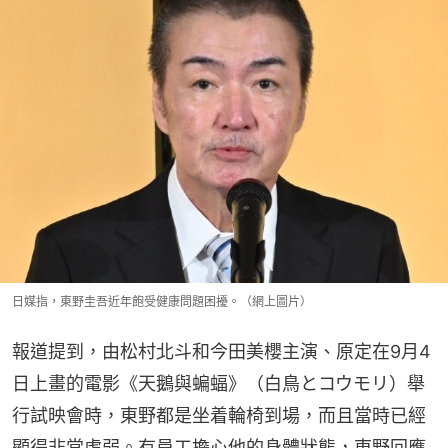
日媒指，東野圭吾近年飽受健康問題困擾。（網上圖片）
報道提到，由松村北斗和今田美櫻主演、原定在9月4
日上畫的電影《天鵝與蝙蝠》（白鳥とコウモリ）舉
行試映會時，東野都是坐着輪椅到場，而且當時已經
顯得非常虛弱。有員工擔心他的身體狀態，東野回應